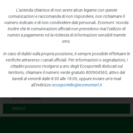
CONTROLLI E RILIEVI SULL’AMMINISTRAZIONE
L’azienda chiarisce di non avere alcun legame con queste
comunicazioni e raccomanda di non rispondere, non richiamare il
SERVIZI EROGATI
numero indicato e di non condividere dati personali. Ecomont ricorda
PAGAMENTI DELL’AMMINISTRAZIONE
inoltre che le comunicazioni ufficiali non prevedono mai l’utilizzo di
numeri a pagamento né la richiesta di informazioni sensibili tramite
OPERE PUBBLICHE
sms.
PIANIFICAZIONE E GOVERNO DEL TERRITORIO
In caso di dubbi sulla propria posizione, è sempre possibile effettuare le
INFORMAZIONI AMBIENTALI
verifiche attraverso i canali ufficiali. Per informazioni o segnalazioni, i
cittadini possono rivolgersi a uno degli Ecosportelli dislocati sul
STRUTTURE SANITARIE PRIVATE ACCREDITATE
territorio, chiamare il numero verde gratuito 800904565, attivo dal
INTERVENTI STRAORDINARI E DI EMERGENZA
lunedì al venerdì dalle 8:30 alle 18:00, oppure inviare un’e-mail
all’indirizzo
ecosportello@ecomontsrl.it
ALTRI CONTENUTI
WHISTLEBLOWING
PRIVACY