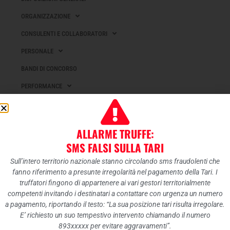
ORGANIZZAZIONE
CONSULENTI E COLLABORATORI
PERSONALE
BANDI DI CONCORSO
PERFORMANCE
ENTI CONTROLLATI
ATTIVITÀ E PROCEDIMENTI
ALLARME TRUFFE:
PROVVEDIMENTI
SMS FALSI SULLA TARI
CONTROLLI SULLE IMPRESE
Sull’intero territorio nazionale stanno circolando sms fraudolenti che
fanno riferimento a presunte irregolarità nel pagamento della Tari. I
BANDI DI GARA E CONTRATTI
truffatori fingono di appartenere ai vari gestori territorialmente
SOVVENZIONI, CONTRIBUTI, SUSSIDI, VANTAGGI ECONOMICI
competenti invitando i destinatari a contattare con urgenza un numero
a pagamento, riportando il testo: “La sua posizione tari risulta irregolare.
BILANCI
E’ richiesto un suo tempestivo intervento chiamando il numero
893xxxxx per evitare aggravamenti”.
BENI IMMOBILI E GESTIONE PATRIMONIO