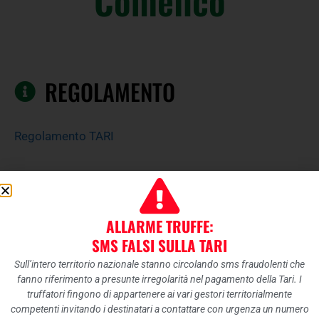
Comelico
REGOLAMENTO
Regolamento TARI
TARIFFA TARI
ALLARME TRUFFE:
Delibera Tariffa
SMS FALSI SULLA TARI
Sull’intero territorio nazionale stanno circolando sms fraudolenti che
Relazione di accompagnamento
fanno riferimento a presunte irregolarità nel pagamento della Tari. I
truffatori fingono di appartenere ai vari gestori territorialmente
competenti invitando i destinatari a contattare con urgenza un numero