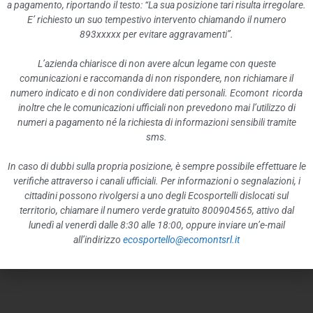
CARTA DELLA QUALITÀ
a pagamento, riportando il testo: “La sua posizione tari risulta irregolare.
E’ richiesto un suo tempestivo intervento chiamando il numero
893xxxxx per evitare aggravamenti”.
L’azienda chiarisce di non avere alcun legame con queste
Carta della qualità
(in aggiornamento)
comunicazioni e raccomanda di non rispondere, non richiamare il
numero indicato e di non condividere dati personali. Ecomont ricorda
inoltre che le comunicazioni ufficiali non prevedono mai l’utilizzo di
TUTTI I COMUNI:
numeri a pagamento né la richiesta di informazioni sensibili tramite
sms.
Comelico Superiore
In caso di dubbi sulla propria posizione, è sempre possibile effettuare le
Danta di Cadore
verifiche attraverso i canali ufficiali. Per informazioni o segnalazioni, i
cittadini possono rivolgersi a uno degli Ecosportelli dislocati sul
San Pietro di Cadore
territorio, chiamare il numero verde gratuito 800904565, attivo dal
lunedì al venerdì dalle 8:30 alle 18:00, oppure inviare un’e-mail
Santo Stefano di Cadore
all’indirizzo
ecosportello@ecomontsrl.it