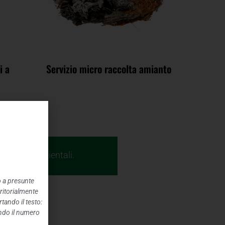
i a
Servizio micro raccolta amianto
Servizi Ambientali.
o a presunte
rritorialmente
tando il testo:
ando il numero