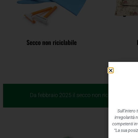
Secco non riciclabile
Da febbraio 2025 il secco non riciclabile pu
Sull’intero
irregolarità 
competenti inv
“La sua posiz