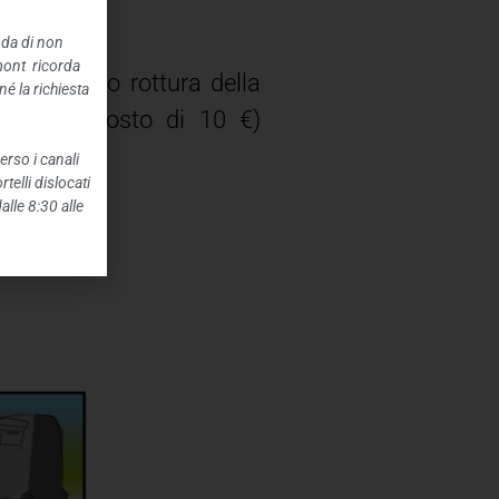
nda di non
mont ricorda
o, furto o rottura della
é la richiesta
nto (al costo di 10 €)
erso i canali
telli dislocati
alle 8:30 alle