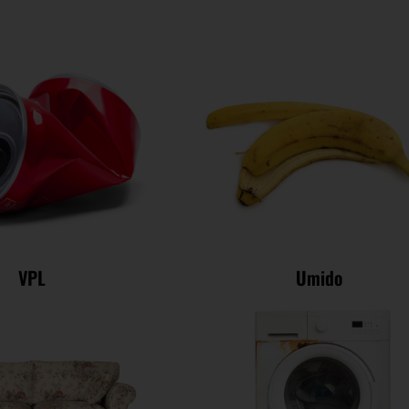
VPL
Umido