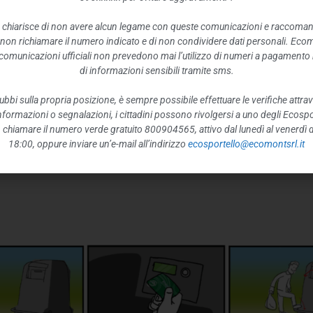
 chiarisce di non avere alcun legame con queste comunicazioni e raccoma
 non richiamare il numero indicato e di non condividere dati personali. Eco
dera un duplicato oppure in caso di smarriment
e comunicazioni ufficiali non prevedono mai l’utilizzo di numeri a pagamento n
di informazioni sensibili tramite sms.
e ne potrà richiederne una nuova a pagame
o l’ecosportello
ubbi sulla propria posizione, è sempre possibile effettuare le verifiche attrav
 informazioni o segnalazioni, i cittadini possono rivolgersi a uno degli Ecospor
o, chiamare il numero verde gratuito 800904565, attivo dal lunedì al venerdì d
18:00, oppure inviare un’e-mail all’indirizzo
ecosportello@ecomontsrl.it