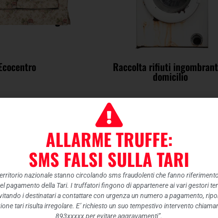
Ecocentro
Raccolta rifiuti ingombrant
domicilio
ALLARME TRUFFE:
ò essere conferito esclusivamente con la ECOCARD Tessera 
SMS FALSI SULLA TARI
 territorio nazionale stanno circolando sms fraudolenti che fanno riferiment
nel pagamento della Tari. I truffatori fingono di appartenere ai vari gestori te
itando i destinatari a contattare con urgenza un numero a pagamento, ripor
ione tari risulta irregolare. E’ richiesto un suo tempestivo intervento chiam
893xxxxx per evitare aggravamenti”.