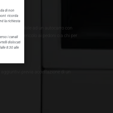
nda di non
mont ricorda
é la richiesta
uogo accessibile ad un autocarro con
intralcio e pericolo ai pedoni o a chi per
erso i canali
telli dislocati
alle 8:30 alle
i aggiuntivi previa accettazione di un