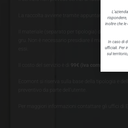
L’azienda
La raccolta avviene tramite appuntamento, previ
rispondere,
inoltre che l
Il materiale (separato per tipologia) deve essere
gru.
Non è necessario presidiare il materiale espos
In caso di d
ufficiali. Per
essi
.
sul territori
Il costo del servizio è di
99€
(iva compresa) ad in
Ecomont si riserva sulla base della tipologia e del
preventivo da parte dell’utente.
Per maggiori informazioni contattare gli uffici di 