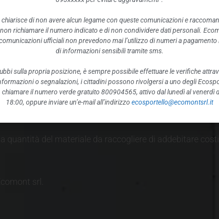
 chiarisce di non avere alcun legame con queste comunicazioni e raccoma
a prenotazione.
 non richiamare il numero indicato e di non condividere dati personali. Eco
e comunicazioni ufficiali non prevedono mai l’utilizzo di numeri a pagamento n
di informazioni sensibili tramite sms.
 esposto
da
ll’utente all’esterno dell’abitazione/locale, in un
l
to, tuttavia è richiesto
di assicurarsi che questo non rechi 
ubbi sulla propria posizione, è sempre possibile effettuare le verifiche attrav
 informazioni o segnalazioni, i cittadini possono rivolgersi a uno degli Ecospor
o, chiamare il numero verde gratuito 800904565, attivo dal lunedì al venerdì d
18:00, oppure inviare un’e-mail all’indirizzo
ecosportello@ecomontsrl.it
tervento
, quale diritto fisso di chiamata.
la quantità del materiale da raccogliere di addebitare cost
Ecomont srl.