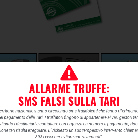
ALLARME TRUFFE:
SMS FALSI SULLA TARI
 territorio nazionale stanno circolando sms fraudolenti che fanno riferiment
nel pagamento della Tari. I truffatori fingono di appartenere ai vari gestori te
itando i destinatari a contattare con urgenza un numero a pagamento, ripor
ione tari risulta irregolare. E’ richiesto un suo tempestivo intervento chiam
893xxxxx per evitare aggravamenti”.