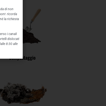
nda di non
mont ricorda
é la richiesta
erso i canali
telli dislocati
alle 8:30 alle
Compostaggio