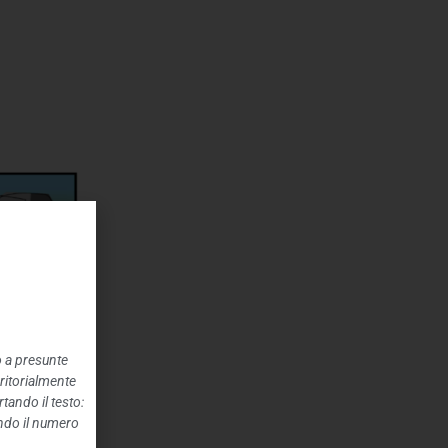
o a presunte
rritorialmente
tando il testo:
ando il numero