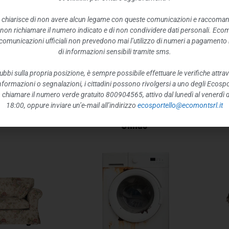
 chiarisce di non avere alcun legame con queste comunicazioni e raccoma
 non richiamare il numero indicato e di non condividere dati personali. Eco
e comunicazioni ufficiali non prevedono mai l’utilizzo di numeri a pagamento n
di informazioni sensibili tramite sms.
ubbi sulla propria posizione, è sempre possibile effettuare le verifiche attrav
 informazioni o segnalazioni, i cittadini possono rivolgersi a uno degli Ecospor
o, chiamare il numero verde gratuito 800904565, attivo dal lunedì al venerdì d
18:00, oppure inviare un’e-mail all’indirizzo
ecosportello@ecomontsrl.it
Umido