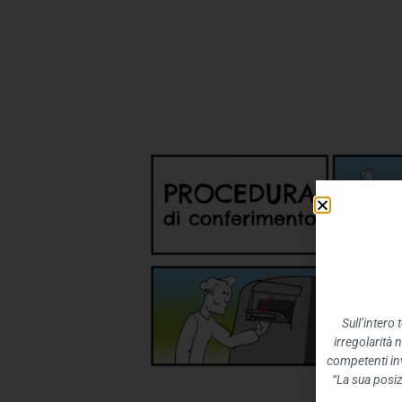
Sull’intero
irregolarità 
competenti inv
“La sua posiz