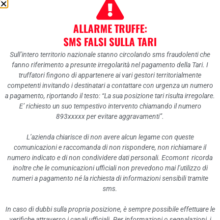
Mettere nel sacchetto scarti crudi o cotti, non liquidi
e non caldi.
ALLARME TRUFFE:
SMS FALSI SULLA TARI
Sull’intero territorio nazionale stanno circolando sms fraudolenti che
Come riconoscere il giusto
fanno riferimento a presunte irregolarità nel pagamento della Tari. I
sacchetto?
truffatori fingono di appartenere ai vari gestori territorialmente
competenti invitando i destinatari a contattare con urgenza un numero
a pagamento, riportando il testo: “La sua posizione tari risulta irregolare.
E’ richiesto un suo tempestivo intervento chiamando il numero
Un sacchetto compostabile non vuol dire
893xxxxx per evitare aggravamenti”.
biodegradabile. Infatti non è detto che un sacchetto
L’azienda chiarisce di non avere alcun legame con queste
biodegradabile sia anche compostabile. Non tutti i
comunicazioni e raccomanda di non rispondere, non richiamare il
sacchetti, dunque, sono adatti a contenere questo
numero indicato e di non condividere dati personali. Ecomont ricorda
inoltre che le comunicazioni ufficiali non prevedono mai l’utilizzo di
tipo di rifiuti.
numeri a pagamento né la richiesta di informazioni sensibili tramite
sms.
Non vanno bene i sacchetti in plastica normale
In caso di dubbi sulla propria posizione, è sempre possibile effettuare le
(Polietilene PE), quelli in plastica leggera e quelli con
verifiche attraverso i canali ufficiali. Per informazioni o segnalazioni, i