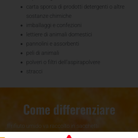
carta sporca di prodotti detergenti o altre
sostanze chimiche
imballaggi e confezioni
lettiere di animali domestici
pannolini e assorbenti
peli di animali
polveri o filtri dell’aspirapolvere
stracci
Come differenziare
Il rifiuto umido va raccolto in sacchetti
biodegradabili e compostabili.