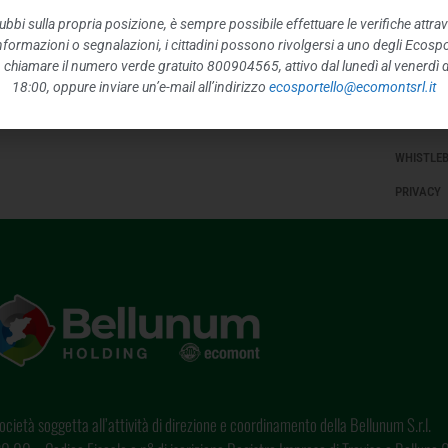
INFORMAZ
ubbi sulla propria posizione, è sempre possibile effettuare le verifiche attrav
 informazioni o segnalazioni, i cittadini possono rivolgersi a uno degli Ecospor
STRUTTUR
o, chiamare il numero verde gratuito 800904565, attivo dal lunedì al venerdì d
18:00, oppure inviare un’e-mail all’indirizzo
ecosportello@ecomontsrl.it
INTERVEN
ALTRI CO
WHISTLE
PRIVACY
cietà soggetta all’attività di direzione e coordinamento della Bellunum S.r.l.