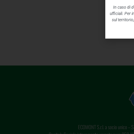
In caso di d
ufficiali. Per
sul territori
ECOMONT S.r.l. a socio unico – So