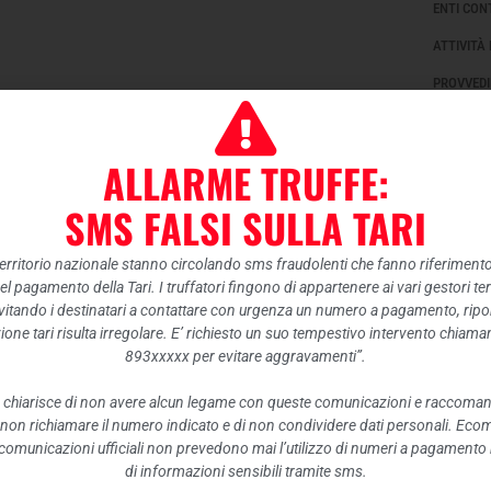
ENTI CON
ATTIVITÀ
PROVVEDI
CONTROLL
BANDI DI
ALLARME TRUFFE:
SOVVENZI
SMS FALSI SULLA TARI
ECONOMI
BILANCI
 territorio nazionale stanno circolando sms fraudolenti che fanno riferiment
nel pagamento della Tari. I truffatori fingono di appartenere ai vari gestori te
BENI IMM
itando i destinatari a contattare con urgenza un numero a pagamento, ripor
CONTROLL
ione tari risulta irregolare. E’ richiesto un suo tempestivo intervento chiam
893xxxxx per evitare aggravamenti”.
SERVIZI 
 chiarisce di non avere alcun legame con queste comunicazioni e raccoma
PAGAMENT
 non richiamare il numero indicato e di non condividere dati personali. Eco
OPERE PU
e comunicazioni ufficiali non prevedono mai l’utilizzo di numeri a pagamento n
di informazioni sensibili tramite sms.
PIANIFIC