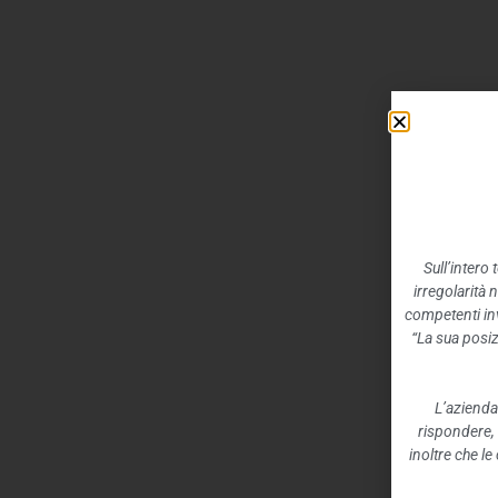
Sull’intero
irregolarità 
competenti inv
“La sua posiz
L’azienda
rispondere,
inoltre che l