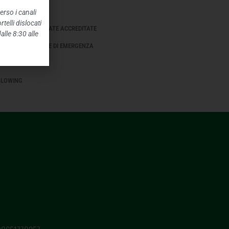
IONI AMBIENTALI
erso i canali
telli dislocati
E SANITARIE PRIVATE ACCREDITATE
alle 8:30 alle
TI STRAORDINARI E DI EMERGENZA
NTENUTI
BLOWING