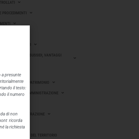
TROLLATI
 E PROCEDIMENTI
MENTI
I SULLE IMPRESE
 GARA E CONTRATTI
ONI, CONTRIBUTI, SUSSIDI, VANTAGGI
CI
o a presunte
rritorialmente
OBILI E GESTIONE PATRIMONIO
tando il testo:
I E RILIEVI SULL’AMMINISTRAZIONE
ando il numero
EROGATI
nda di non
I DELL’AMMINISTRAZIONE
mont ricorda
BBLICHE
é la richiesta
AZIONE E GOVERNO DEL TERRITORIO