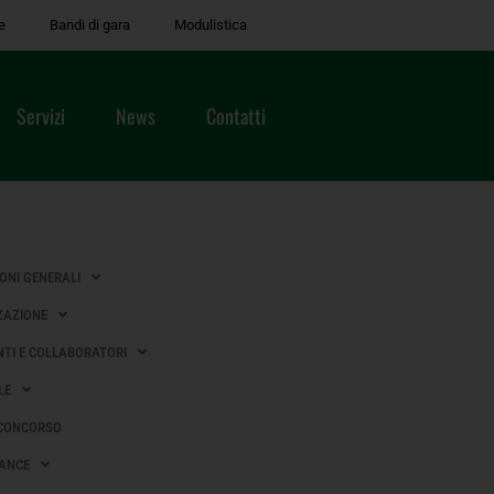
e
Bandi di gara
Modulistica
Servizi
News
Contatti
IONI GENERALI
ZAZIONE
TI E COLLABORATORI
LE
 CONCORSO
ANCE