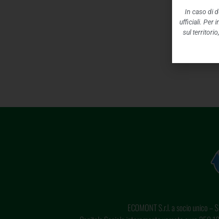
In caso di d
ufficiali. Per
sul territori
ECOMONT S.r.l. a socio unico – So