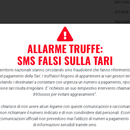
ENTI CON
ATTIVITÀ
PROVVEDI
CONTROLL
BANDI DI
ALLARME TRUFFE:
SOVVENZI
SMS FALSI SULLA TARI
ECONOMI
BILANCI
 territorio nazionale stanno circolando sms fraudolenti che fanno riferiment
nel pagamento della Tari. I truffatori fingono di appartenere ai vari gestori te
BENI IMM
itando i destinatari a contattare con urgenza un numero a pagamento, ripor
CONTROLL
ione tari risulta irregolare. E’ richiesto un suo tempestivo intervento chiam
893xxxxx per evitare aggravamenti”.
SERVIZI 
 chiarisce di non avere alcun legame con queste comunicazioni e raccoma
PAGAMENT
 non richiamare il numero indicato e di non condividere dati personali. Eco
OPERE PU
e comunicazioni ufficiali non prevedono mai l’utilizzo di numeri a pagamento n
di informazioni sensibili tramite sms.
PIANIFIC