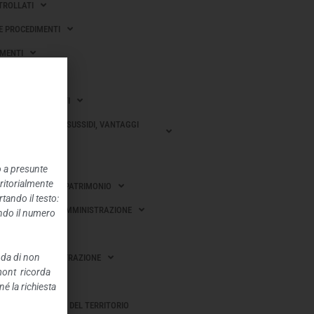
TROLLATI
 E PROCEDIMENTI
MENTI
I SULLE IMPRESE
 GARA E CONTRATTI
ONI, CONTRIBUTI, SUSSIDI, VANTAGGI
CI
o a presunte
rritorialmente
OBILI E GESTIONE PATRIMONIO
tando il testo:
I E RILIEVI SULL’AMMINISTRAZIONE
ando il numero
EROGATI
nda di non
I DELL’AMMINISTRAZIONE
mont ricorda
BBLICHE
é la richiesta
AZIONE E GOVERNO DEL TERRITORIO