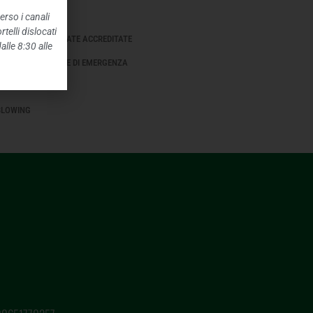
IONI AMBIENTALI
erso i canali
telli dislocati
E SANITARIE PRIVATE ACCREDITATE
alle 8:30 alle
TI STRAORDINARI E DI EMERGENZA
NTENUTI
BLOWING