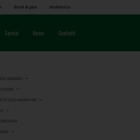
e
Bandi di gara
Modulistica
Servizi
News
Contatti
IONI GENERALI
ZAZIONE
TI E COLLABORATORI
LE
 CONCORSO
ANCE