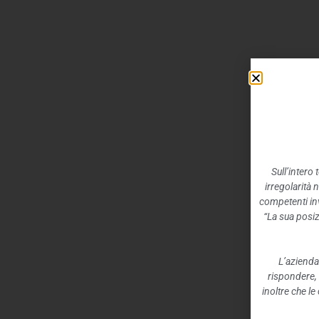
Sull’intero
irregolarità 
competenti inv
“La sua posiz
L’azienda
rispondere,
inoltre che l