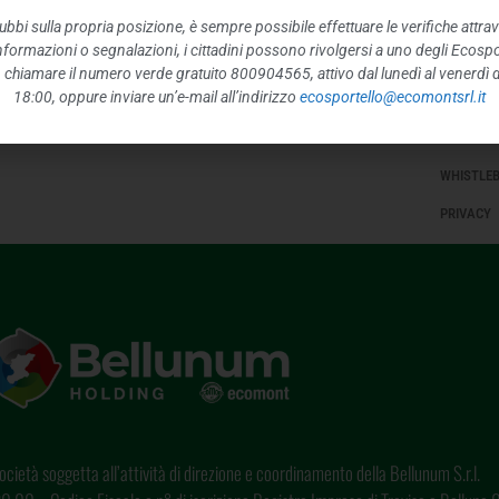
INFORMAZ
ubbi sulla propria posizione, è sempre possibile effettuare le verifiche attrav
 informazioni o segnalazioni, i cittadini possono rivolgersi a uno degli Ecospor
STRUTTUR
o, chiamare il numero verde gratuito 800904565, attivo dal lunedì al venerdì d
18:00, oppure inviare un’e-mail all’indirizzo
ecosportello@ecomontsrl.it
INTERVEN
ALTRI CO
WHISTLE
PRIVACY
cietà soggetta all’attività di direzione e coordinamento della Bellunum S.r.l.