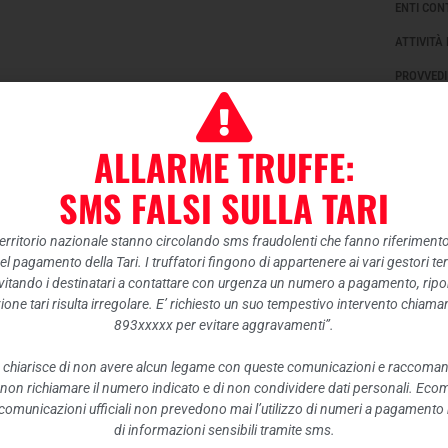
ENTI CON
ATTIVITÀ
PROVVEDI
CONTROLL
BANDI DI
ALLARME TRUFFE:
SOVVENZI
SMS FALSI SULLA TARI
ECONOMI
BILANCI
 territorio nazionale stanno circolando sms fraudolenti che fanno riferiment
nel pagamento della Tari. I truffatori fingono di appartenere ai vari gestori te
BENI IMM
itando i destinatari a contattare con urgenza un numero a pagamento, ripor
CONTROLL
ione tari risulta irregolare. E’ richiesto un suo tempestivo intervento chiam
893xxxxx per evitare aggravamenti”.
SERVIZI 
 chiarisce di non avere alcun legame con queste comunicazioni e raccoma
PAGAMENT
 non richiamare il numero indicato e di non condividere dati personali. Eco
OPERE PU
e comunicazioni ufficiali non prevedono mai l’utilizzo di numeri a pagamento n
di informazioni sensibili tramite sms.
PIANIFIC