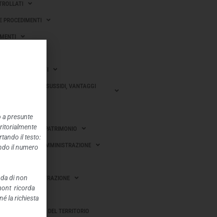
TROLLATI
 E PROCEDIMENTI
MENTI
I SULLE IMPRESE
 GARA E CONTRATTI
ONI, CONTRIBUTI, SUSSIDI, VANTAGGI
CI
o a presunte
rritorialmente
OBILI E GESTIONE PATRIMONIO
tando il testo:
I E RILIEVI SULL’AMMINISTRAZIONE
ando il numero
EROGATI
nda di non
I DELL’AMMINISTRAZIONE
mont ricorda
BBLICHE
é la richiesta
AZIONE E GOVERNO DEL TERRITORIO