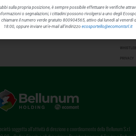
INFORMAZ
ubbi sulla propria posizione, è sempre possibile effettuare le verifiche attrav
 informazioni o segnalazioni, i cittadini possono rivolgersi a uno degli Ecospor
STRUTTUR
o, chiamare il numero verde gratuito 800904565, attivo dal lunedì al venerdì d
18:00, oppure inviare un’e-mail all’indirizzo
ecosportello@ecomontsrl.it
INTERVEN
ALTRI CO
WHISTLE
PRIVACY
cietà soggetta all’attività di direzione e coordinamento della Bellunum S.r.l.