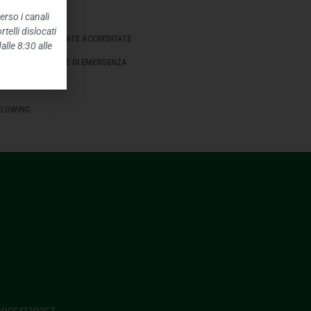
IONI AMBIENTALI
erso i canali
telli dislocati
E SANITARIE PRIVATE ACCREDITATE
alle 8:30 alle
TI STRAORDINARI E DI EMERGENZA
NTENUTI
BLOWING