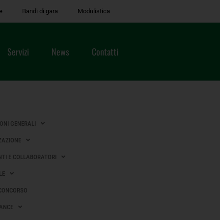
e
Bandi di gara
Modulistica
Servizi
News
Contatti
IONI GENERALI
ZAZIONE
TI E COLLABORATORI
LE
 CONCORSO
ANCE