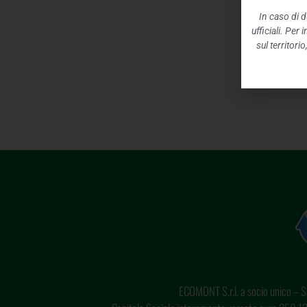
In caso di d
ufficiali. Per
sul territori
ECOMONT S.r.l. a socio unico – So