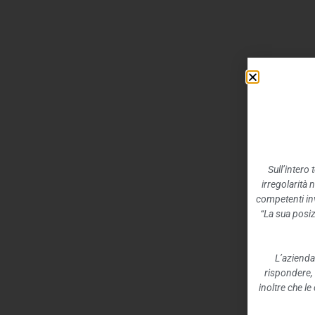
Sull’intero
irregolarità 
competenti inv
“La sua posiz
L’azienda
rispondere,
inoltre che l