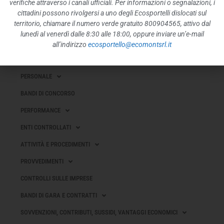
verifiche attraverso i canali ufficiali. Per informazioni o segnalazioni, i
cittadini possono rivolgersi a uno degli Ecosportelli dislocati sul
territorio, chiamare il numero verde gratuito 800904565, attivo dal
DISPOSIZIONI GENERALI
lunedì al venerdì dalle 8:30 alle 18:00, oppure inviare un’e-mail
ORGANIZZAZIONE
all’indirizzo
ecosportello@ecomontsrl.it
CONSULENTI E COLLABORATORI
PERSONALE
BANDI DI CONCORSO
PERFORMANCE
ENTI CONTROLLATI
ATTIVITÀ E PROCEDIMENTI
PROVVEDIMENTI
CONTROLLI SULLE IMPRESE
BANDI DI GARA E CONTRATTI
SOVVENZIONI, CONTRIBUTI, SUSSIDI, VANTAGGI ECONOMICI