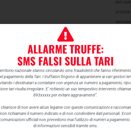
ENTI CON
ATTIVITÀ
PROVVEDI
CONTROLL
BANDI DI
ALLARME TRUFFE:
SOVVENZI
SMS FALSI SULLA TARI
ECONOMI
BILANCI
 territorio nazionale stanno circolando sms fraudolenti che fanno riferiment
nel pagamento della Tari. I truffatori fingono di appartenere ai vari gestori te
BENI IMM
itando i destinatari a contattare con urgenza un numero a pagamento, ripor
CONTROLL
ione tari risulta irregolare. E’ richiesto un suo tempestivo intervento chiam
893xxxxx per evitare aggravamenti”.
SERVIZI 
 chiarisce di non avere alcun legame con queste comunicazioni e raccoma
PAGAMENT
 non richiamare il numero indicato e di non condividere dati personali. Eco
OPERE PU
e comunicazioni ufficiali non prevedono mai l’utilizzo di numeri a pagamento n
di informazioni sensibili tramite sms.
PIANIFIC