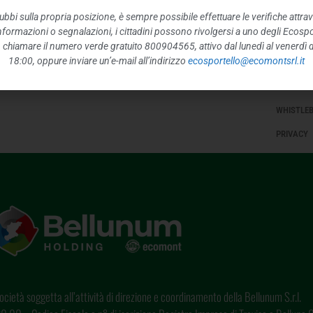
INFORMAZ
ubbi sulla propria posizione, è sempre possibile effettuare le verifiche attrav
 informazioni o segnalazioni, i cittadini possono rivolgersi a uno degli Ecospor
STRUTTUR
o, chiamare il numero verde gratuito 800904565, attivo dal lunedì al venerdì d
18:00, oppure inviare un’e-mail all’indirizzo
ecosportello@ecomontsrl.it
INTERVEN
ALTRI CO
WHISTLE
PRIVACY
cietà soggetta all’attività di direzione e coordinamento della Bellunum S.r.l.