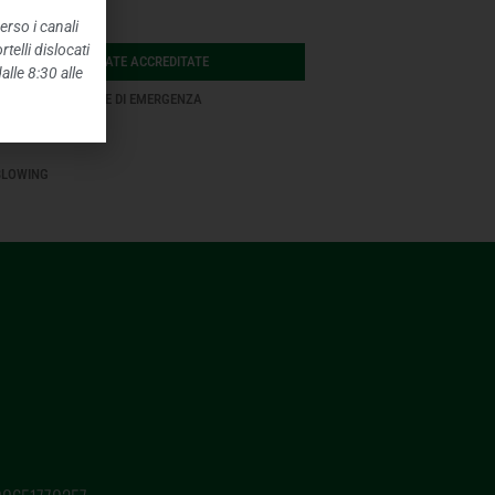
IONI AMBIENTALI
erso i canali
telli dislocati
E SANITARIE PRIVATE ACCREDITATE
alle 8:30 alle
TI STRAORDINARI E DI EMERGENZA
NTENUTI
BLOWING