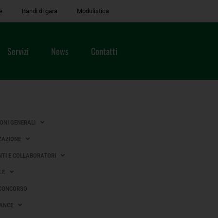
e
Bandi di gara
Modulistica
Servizi
News
Contatti
IONI GENERALI
ZAZIONE
TI E COLLABORATORI
LE
 CONCORSO
ANCE