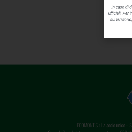
In caso di d
ufficiali. Per
sul territori
ECOMONT S.r.l. a socio unico – So