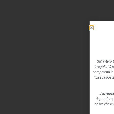
Sull’intero
irregolarità 
competenti inv
“La sua posiz
L’azienda
rispondere,
inoltre che l