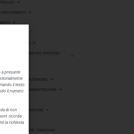
TROLLATI
 E PROCEDIMENTI
MENTI
I SULLE IMPRESE
 GARA E CONTRATTI
ONI, CONTRIBUTI, SUSSIDI, VANTAGGI
CI
o a presunte
rritorialmente
OBILI E GESTIONE PATRIMONIO
tando il testo:
I E RILIEVI SULL’AMMINISTRAZIONE
ando il numero
EROGATI
nda di non
I DELL’AMMINISTRAZIONE
mont ricorda
BBLICHE
é la richiesta
AZIONE E GOVERNO DEL TERRITORIO