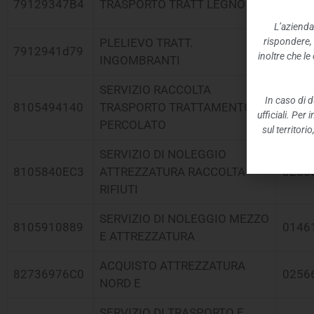
79129347B4
TRASPORTO TRATT LEGNO
0026
L’azienda
rispondere,
PLELIEVO TRATT.
7912941d79
0026
inoltre che l
INGOMBRANTI
SERVIZIO RACCOLTA
In caso di d
8105494140
TRASPORTO TRATTAMENTO
0228
ufficiali. Per
PERCOLATO
sul territori
SERVIZIO DI NOLEGGIO
8105840EC3
ATTREZZATURA RACCOLTA
0256
RIFIUTI
SERVIZIO DI NOLEGGIO MEZZO
8105910889
0146
E ATTREZZATURA
ACQUISTO ATTREZZATURA
82736976C0
0256
NORD E
SERVIZIO DI TRASPORTO E