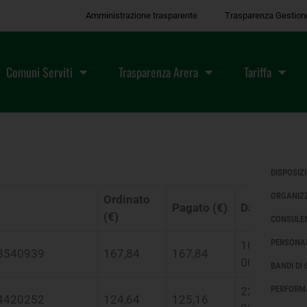
Amministrazione trasparente
Trasparenza Gestion
Comuni Serviti
Trasparenza Arera
Tariffa
DISPOSIZ
ORGANIZ
Ordinato
Pagato (€)
Data Inizio
(€)
CONSULEN
PERSONA
10/05/2018
8540939
167,84
167,84
00:00:00
BANDI DI
PERFORM
22/12/2020
4420252
124,64
125,16