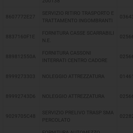
200138
SERVIZIO RITIRO TRASPORTO E
8607772E27
0364
TRATTAMENTO INGOMBRANTI
FORNITURA CASSE SCARRABILI
8837160F1E
0256
N.E.
FORNITURA CASSONI
889812550A
0256
INTERRATI CENTRO CADORE
8999273303
NOLEGGIO ATTREZZATURA
0146
89992743D6
NOLEGGIO ATTREZZATURA
0256
SERVIZIO PRELIVO TRASP SMA
9029705C48
0228
PERCOLATO
FORNITURA AUTOMEZZO