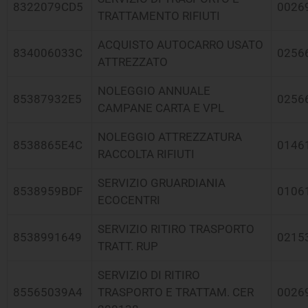
8322079CD5
0026
TRATTAMENTO RIFIUTI
ACQUISTO AUTOCARRO USATO
834006033C
0256
ATTREZZATO
NOLEGGIO ANNUALE
85387932E5
0256
CAMPANE CARTA E VPL
NOLEGGIO ATTREZZATURA
8538865E4C
0146
RACCOLTA RIFIUTI
SERVIZIO GRUARDIANIA
8538959BDF
0106
ECOCENTRI
SERVIZIO RITIRO TRASPORTO
8538991649
0215
TRATT. RUP
SERVIZIO DI RITIRO
85565039A4
TRASPORTO E TRATTAM. CER
0026