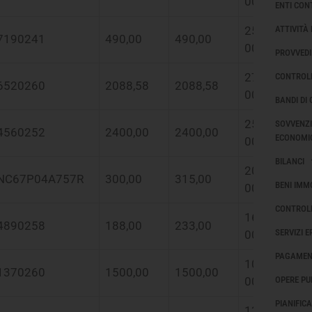
00:00:00
ENTI CON
25/02/2021
ATTIVITÀ
7190241
490,00
490,00
00:00:00
PROVVEDI
27/12/2018
CONTROLL
6520260
2088,58
2088,58
00:00:00
BANDI DI
25/06/2018
SOVVENZI
4560252
2400,00
2400,00
ECONOMI
00:00:00
BILANCI
20/11/2018
NC67P04A757R
300,00
315,00
BENI IMM
00:00:00
CONTROLL
16/12/2020
4890258
188,00
233,00
SERVIZI 
00:00:00
PAGAMENT
10/07/2019
1370260
1500,00
1500,00
00:00:00
OPERE PU
PIANIFIC
13/04/2022