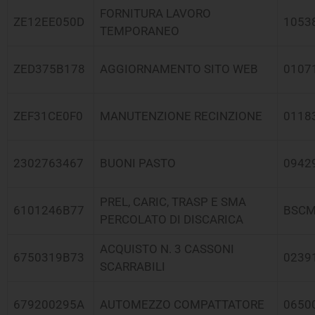
FORNITURA LAVORO
ZE12EE050D
1053
TEMPORANEO
ZED375B178
AGGIORNAMENTO SITO WEB
0107
ZEF31CE0F0
MANUTENZIONE RECINZIONE
0118
2302763467
BUONI PASTO
0942
PREL, CARIC, TRASP E SMA
6101246B77
BSCM
PERCOLATO DI DISCARICA
ACQUISTO N. 3 CASSONI
6750319B73
0239
SCARRABILI
679200295A
AUTOMEZZO COMPATTATORE
0650