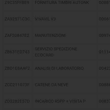
Z9C35FFBE9
FORNITURA TIMBRI AUTONK
0088
ZA92571C3C
VIVAVIL V3
0006
ZAF20847E2
MANUTENZIONI
0097
SERVIZIO SPEDIZIONE
ZB631ED743
0111
ECOCARD
ZBD1E8AAF2
ANALISI DI LABORATORIO
0042
ZCC211073F
CATENE DA NEVE
0088
ZD3282E57D
INCARICO RSPP + VISITA P
0083