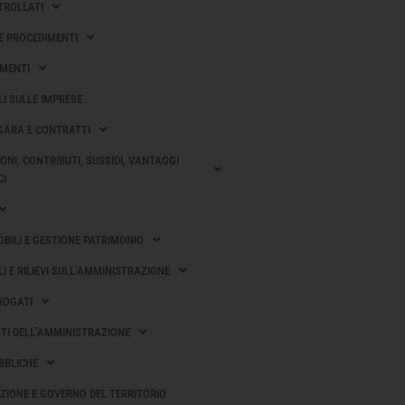
00:00:00
TROLLATI
 E PROCEDIMENTI
30/04/2021
00:00:00
MENTI
28/02/2019
I SULLE IMPRESE
00:00:00
 GARA E CONTRATTI
17/07/2018
ONI, CONTRIBUTI, SUSSIDI, VANTAGGI
CI
00:00:00
09/05/2019
OBILI E GESTIONE PATRIMONIO
00:00:00
I E RILIEVI SULL’AMMINISTRAZIONE
01/03/2021
EROGATI
00:00:00
I DELL’AMMINISTRAZIONE
12/07/2019
BBLICHE
00:00:00
AZIONE E GOVERNO DEL TERRITORIO
31/05/2022