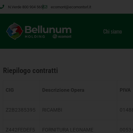
N.Verde 800 904 565
ecomont@ecomontsrl.it
Chi siamo
Riepilogo contratti
CIG
Descrizione Opera
PIVA
Z2B2385395
RICAMBI
0148
Z442FEDEF5
FORNITURA LEGNAME
0053