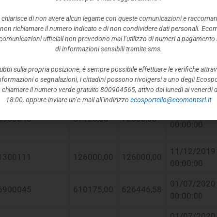
9890935
50000,00
52871,04
00:00:00
 chiarisce di non avere alcun legame con queste comunicazioni e raccoma
 non richiamare il numero indicato e di non condividere dati personali. Eco
22/07/2019
9890935
150000,00
129831,55
e comunicazioni ufficiali non prevedono mai l’utilizzo di numeri a pagamento n
00:00:00
di informazioni sensibili tramite sms.
10/01/2020
ubbi sulla propria posizione, è sempre possibile effettuare le verifiche attrav
2780267
120329,76
82986,23
00:00:00
 informazioni o segnalazioni, i cittadini possono rivolgersi a uno degli Ecospor
o, chiamare il numero verde gratuito 800904565, attivo dal lunedì al venerdì d
18:00, oppure inviare un’e-mail all’indirizzo
ecosportello@ecomontsrl.it
11/12/2019
6900045
87120,00
72600,00
00:00:00
11/12/2019
1300111
126000,00
126000,00
00:00:00
01/07/2020
6900045
610175,00
626446,58
00:00:00
01/07/2020