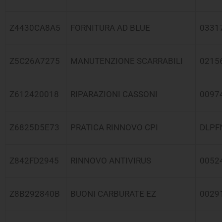
Z4430CA8A5
FORNITURA AD BLUE
0331
Z5C26A7275
MANUTENZIONE SCARRABILI
0215
Z612420018
RIPARAZIONI CASSONI
0097
Z6825D5E73
PRATICA RINNOVO CPI
DLPF
Z842FD2945
RINNOVO ANTIVIRUS
0052
Z8B292840B
BUONI CARBURATE EZ
0029