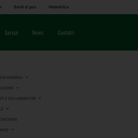
e
Bandi di gara
Modulistica
Servizi
News
Contatti
IONI GENERALI
ZAZIONE
Data Fine
TI E COLLABORATORI
LE
14/09/2018
00:00:00
 CONCORSO
ANCE
08/02/2021