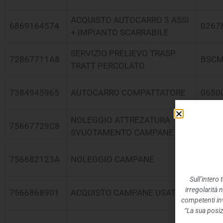
ACQUISTO AUTOCARRO 3 ASSI
6869164574
0267
+ IMPIANTO SCARRABILE
SERVIZIO PRELIEVO TRASP.
72867711A8
BSCM
TRATT PERCOLATO
7384945965
AUTOCARRO COMPATTATORE
0650
NOLEGGIO ATTREZATURA
75667729C8
0146
SVUOTAMENTO CAMPANE
756682123A
NOLEGGIO CAMPANE
0256
Sull’intero
irregolarità 
7566868901
ACQUISTO CAMPANE USATE
0256
competenti inv
“La sua posiz