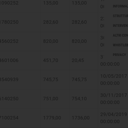
1090252
135,00
135,00
00:00:00
INFORMAZ
STRUTTUR
23/10/2018
1780250
282,60
282,60
00:00:00
INTERVEN
ALTRI CO
30/10/2017
4560252
820,00
820,00
00:00:00
WHISTLE
PRIVACY
31/05/2021
4601006
451,70
20,45
00:00:00
10/05/2017
3540939
745,75
745,75
00:00:00
30/11/2017
6140250
751,00
754,10
00:00:00
29/04/2019
7100254
1779,00
1736,00
00:00:00