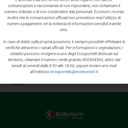
comunicazioni e raccomanda di non rispondere, non richiamare il
PAGAMENTI DELL’AMMINISTRAZIONE
numero indicato e di non condividere dati personali. Ecomont ricorda
OPERE PUBBLICHE
inoltre che le comunicazioni ufficiali non prevedono mai l’utilizzo di
numeri a pagamento né la richiesta di informazioni sensibili tramite
PIANIFICAZIONE E GOVERNO DEL TERRITORIO
sms.
INFORMAZIONI AMBIENTALI
In caso di dubbi sulla propria posizione, è sempre possibile effettuare le
STRUTTURE SANITARIE PRIVATE ACCREDITATE
verifiche attraverso i canali ufficiali. Per informazioni o segnalazioni, i
cittadini possono rivolgersi a uno degli Ecosportelli dislocati sul
INTERVENTI STRAORDINARI E DI EMERGENZA
territorio, chiamare il numero verde gratuito 800904565, attivo dal
ALTRI CONTENUTI
lunedì al venerdì dalle 8:30 alle 18:00, oppure inviare un’e-mail
all’indirizzo
ecosportello@ecomontsrl.it
WHISTLEBLOWING
PRIVACY