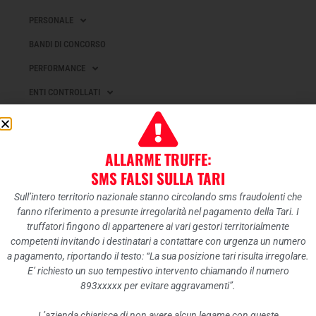
PERSONALE
BANDI DI CONCORSO
PERFORMANCE
ENTI CONTROLLATI
ATTIVITÀ E PROCEDIMENTI
PROVVEDIMENTI
ALLARME TRUFFE:
CONTROLLI SULLE IMPRESE
SMS FALSI SULLA TARI
BANDI DI GARA E CONTRATTI
Sull’intero territorio nazionale stanno circolando sms fraudolenti che
fanno riferimento a presunte irregolarità nel pagamento della Tari. I
SOVVENZIONI, CONTRIBUTI, SUSSIDI, VANTAGGI ECONOMICI
truffatori fingono di appartenere ai vari gestori territorialmente
BILANCI
competenti invitando i destinatari a contattare con urgenza un numero
a pagamento, riportando il testo: “La sua posizione tari risulta irregolare.
BENI IMMOBILI E GESTIONE PATRIMONIO
E’ richiesto un suo tempestivo intervento chiamando il numero
CONTROLLI E RILIEVI SULL’AMMINISTRAZIONE
893xxxxx per evitare aggravamenti”.
SERVIZI EROGATI
L’azienda chiarisce di non avere alcun legame con queste