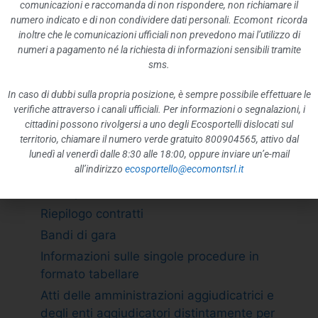
ATTIVITÀ E PROCEDIMENTI
comunicazioni e raccomanda di non rispondere, non richiamare il
numero indicato e di non condividere dati personali. Ecomont ricorda
Tipologie di procedimento
inoltre che le comunicazioni ufficiali non prevedono mai l’utilizzo di
Dichiarazioni sostitutive e acquisizione
numeri a pagamento né la richiesta di informazioni sensibili tramite
d”ufficio dei dati
sms.
PROVVEDIMENTI
In caso di dubbi sulla propria posizione, è sempre possibile effettuare le
Provvedimenti organi indirizzo politico
verifiche attraverso i canali ufficiali. Per informazioni o segnalazioni, i
cittadini possono rivolgersi a uno degli Ecosportelli dislocati sul
Provvedimenti dirigenti amministrativi
territorio, chiamare il numero verde gratuito 800904565, attivo dal
CONTROLLI SULLE IMPRESE
lunedì al venerdì dalle 8:30 alle 18:00, oppure inviare un’e-mail
all’indirizzo
ecosportello@ecomontsrl.it
BANDI DI GARA E CONTRATTI
Adempimento L. 190/2012 art. 1 c.32
Riepilogo contratti
Bandi di gara
Informazioni sulle singole procedure in
formato tabellare
Atti delle amministrazioni aggiudicatrici e
degli enti aggiudicatori distintamente per