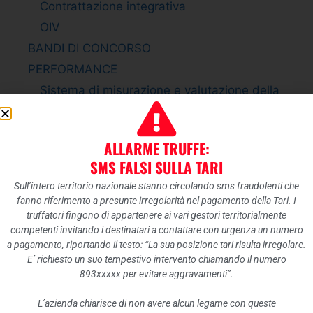
Contrattazione integrativa
OIV
BANDI DI CONCORSO
PERFORMANCE
Sistema di misurazione e valutazione della
Performance
Piano della Performance
ALLARME TRUFFE:
Relazione sulla Performance
SMS FALSI SULLA TARI
Ammontare complessivo dei premi
Sull’intero territorio nazionale stanno circolando sms fraudolenti che
Dati relativi ai premi
fanno riferimento a presunte irregolarità nel pagamento della Tari. I
ENTI CONTROLLATI
truffatori fingono di appartenere ai vari gestori territorialmente
competenti invitando i destinatari a contattare con urgenza un numero
Enti pubblici vigilati
a pagamento, riportando il testo: “La sua posizione tari risulta irregolare.
Società partecipate
E’ richiesto un suo tempestivo intervento chiamando il numero
893xxxxx per evitare aggravamenti”.
Enti di diritto privato controllati
Rappresentazione grafica
L’azienda chiarisce di non avere alcun legame con queste