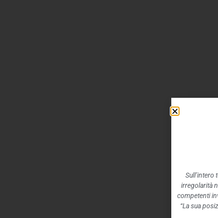
Sull’intero
irregolarità 
competenti inv
“La sua posiz