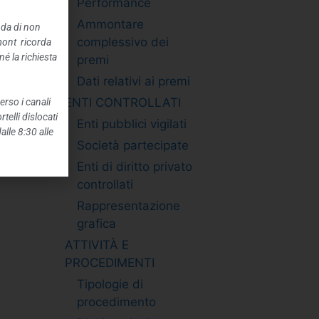
Performance
Ammontare
nda di non
complessivo dei
mont ricorda
é la richiesta
premi
Dati relativi ai premi
ENTI CONTROLLATI
erso i canali
telli dislocati
Enti pubblici vigilati
alle 8:30 alle
Società partecipate
Enti di diritto privato
controllati
Rappresentazione
grafica
ATTIVITÀ E
PROCEDIMENTI
Tipologie di
procedimento