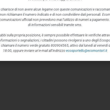
 chiarisce di non avere alcun legame con queste comunicazioni e raccoma
 non richiamare il numero indicato e di non condividere dati personali. Eco
e comunicazioni ufficiali non prevedono mai l’utilizzo di numeri a pagamento n
di informazioni sensibili tramite sms.
ubbi sulla propria posizione, è sempre possibile effettuare le verifiche attrav
 informazioni o segnalazioni, i cittadini possono rivolgersi a uno degli Ecospor
o, chiamare il numero verde gratuito 800904565, attivo dal lunedì al venerdì d
18:00, oppure inviare un’e-mail all’indirizzo
ecosportello@ecomontsrl.it