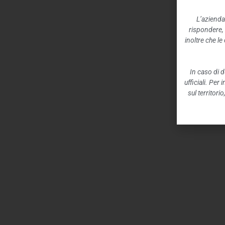
L’azienda
rispondere,
inoltre che l
In caso di d
ufficiali. Per
sul territori