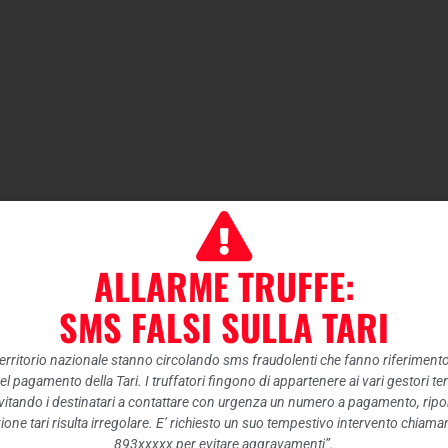
ALLARME TRUFFE:
SMS FALSI SULLA TARI
 territorio nazionale stanno circolando sms fraudolenti che fanno riferiment
nel pagamento della Tari. I truffatori fingono di appartenere ai vari gestori te
itando i destinatari a contattare con urgenza un numero a pagamento, ripor
ione tari risulta irregolare. E’ richiesto un suo tempestivo intervento chiam
893xxxxx per evitare aggravamenti”.