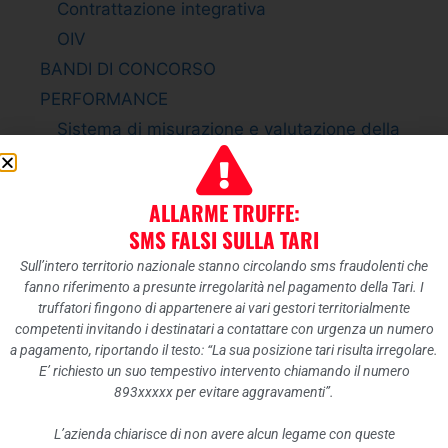
Contrattazione integrativa
OIV
BANDI DI CONCORSO
PERFORMANCE
Sistema di misurazione e valutazione della
Performance
Piano della Performance
ALLARME TRUFFE:
Relazione sulla Performance
SMS FALSI SULLA TARI
Ammontare complessivo dei premi
Sull’intero territorio nazionale stanno circolando sms fraudolenti che
Dati relativi ai premi
fanno riferimento a presunte irregolarità nel pagamento della Tari. I
ENTI CONTROLLATI
truffatori fingono di appartenere ai vari gestori territorialmente
competenti invitando i destinatari a contattare con urgenza un numero
Enti pubblici vigilati
a pagamento, riportando il testo: “La sua posizione tari risulta irregolare.
Società partecipate
E’ richiesto un suo tempestivo intervento chiamando il numero
893xxxxx per evitare aggravamenti”.
Enti di diritto privato controllati
Rappresentazione grafica
L’azienda chiarisce di non avere alcun legame con queste