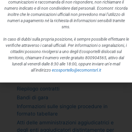
ATTIVITÀ E PROCEDIMENTI
comunicazioni e raccomanda di non rispondere, non richiamare il
numero indicato e di non condividere dati personali. Ecomont ricorda
Tipologie di procedimento
inoltre che le comunicazioni ufficiali non prevedono mai l’utilizzo di
Dichiarazioni sostitutive e acquisizione
numeri a pagamento né la richiesta di informazioni sensibili tramite
d”ufficio dei dati
sms.
PROVVEDIMENTI
In caso di dubbi sulla propria posizione, è sempre possibile effettuare le
Provvedimenti organi indirizzo politico
verifiche attraverso i canali ufficiali. Per informazioni o segnalazioni, i
cittadini possono rivolgersi a uno degli Ecosportelli dislocati sul
Provvedimenti dirigenti amministrativi
territorio, chiamare il numero verde gratuito 800904565, attivo dal
CONTROLLI SULLE IMPRESE
lunedì al venerdì dalle 8:30 alle 18:00, oppure inviare un’e-mail
all’indirizzo
ecosportello@ecomontsrl.it
BANDI DI GARA E CONTRATTI
Adempimento L. 190/2012 art. 1 c.32
Riepilogo contratti
Bandi di gara
Informazioni sulle singole procedure in
formato tabellare
Atti delle amministrazioni aggiudicatrici e
degli enti aggiudicatori distintamente per