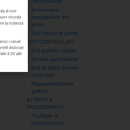
Performance
Ammontare
nda di non
complessivo dei
mont ricorda
é la richiesta
premi
Dati relativi ai premi
ENTI CONTROLLATI
erso i canali
telli dislocati
Enti pubblici vigilati
alle 8:30 alle
Società partecipate
Enti di diritto privato
controllati
Rappresentazione
grafica
ATTIVITÀ E
PROCEDIMENTI
Tipologie di
procedimento