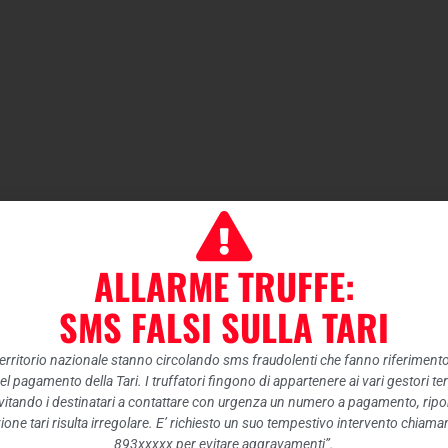
ALLARME TRUFFE:
SMS FALSI SULLA TARI
 territorio nazionale stanno circolando sms fraudolenti che fanno riferiment
nel pagamento della Tari. I truffatori fingono di appartenere ai vari gestori te
itando i destinatari a contattare con urgenza un numero a pagamento, ripor
ione tari risulta irregolare. E’ richiesto un suo tempestivo intervento chiam
893xxxxx per evitare aggravamenti”.