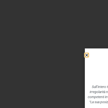
Sull’intero
irregolarità 
competenti inv
“La sua posiz