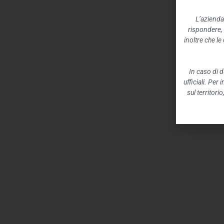
L’azienda
rispondere,
inoltre che l
In caso di d
ufficiali. Per
sul territori