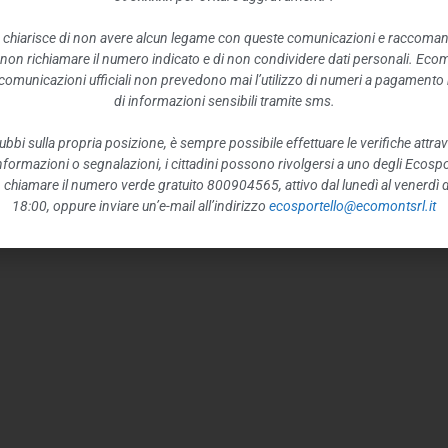
 chiarisce di non avere alcun legame con queste comunicazioni e raccoma
 non richiamare il numero indicato e di non condividere dati personali. Eco
e comunicazioni ufficiali non prevedono mai l’utilizzo di numeri a pagamento n
di informazioni sensibili tramite sms.
ubbi sulla propria posizione, è sempre possibile effettuare le verifiche attrav
 informazioni o segnalazioni, i cittadini possono rivolgersi a uno degli Ecospor
o, chiamare il numero verde gratuito 800904565, attivo dal lunedì al venerdì d
18:00, oppure inviare un’e-mail all’indirizzo
ecosportello@ecomontsrl.it