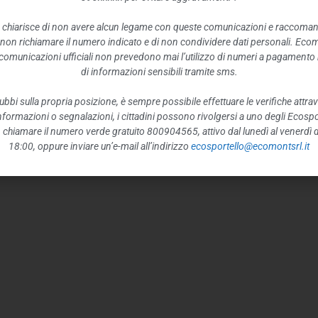
 chiarisce di non avere alcun legame con queste comunicazioni e raccoma
 non richiamare il numero indicato e di non condividere dati personali. Eco
e comunicazioni ufficiali non prevedono mai l’utilizzo di numeri a pagamento n
di informazioni sensibili tramite sms.
ubbi sulla propria posizione, è sempre possibile effettuare le verifiche attrav
 informazioni o segnalazioni, i cittadini possono rivolgersi a uno degli Ecospor
o, chiamare il numero verde gratuito 800904565, attivo dal lunedì al venerdì d
18:00, oppure inviare un’e-mail all’indirizzo
ecosportello@ecomontsrl.it