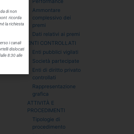
Performance
Ammontare
nda di non
complessivo dei
mont ricorda
é la richiesta
premi
Dati relativi ai premi
ENTI CONTROLLATI
erso i canali
telli dislocati
Enti pubblici vigilati
alle 8:30 alle
Società partecipate
Enti di diritto privato
controllati
Rappresentazione
grafica
ATTIVITÀ E
PROCEDIMENTI
Tipologie di
procedimento