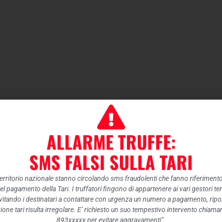
ALLARME TRUFFE:
SMS FALSI SULLA TARI
 territorio nazionale stanno circolando sms fraudolenti che fanno riferiment
nel pagamento della Tari. I truffatori fingono di appartenere ai vari gestori te
itando i destinatari a contattare con urgenza un numero a pagamento, ripor
ione tari risulta irregolare. E’ richiesto un suo tempestivo intervento chiam
893xxxxx per evitare aggravamenti”.