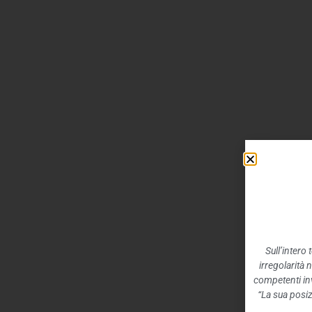
Sull’intero
irregolarità 
competenti inv
“La sua posiz