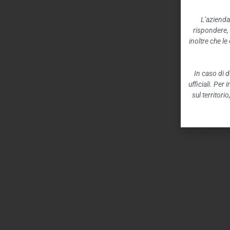
L’azienda
rispondere,
inoltre che l
In caso di d
ufficiali. Per
sul territori