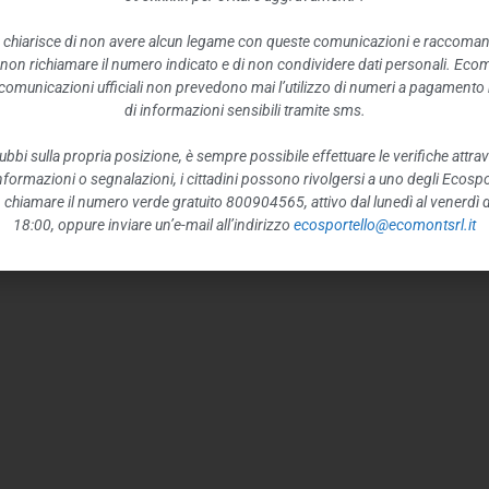
 chiarisce di non avere alcun legame con queste comunicazioni e raccoma
 non richiamare il numero indicato e di non condividere dati personali. Eco
e comunicazioni ufficiali non prevedono mai l’utilizzo di numeri a pagamento n
di informazioni sensibili tramite sms.
ubbi sulla propria posizione, è sempre possibile effettuare le verifiche attrav
 informazioni o segnalazioni, i cittadini possono rivolgersi a uno degli Ecospor
o, chiamare il numero verde gratuito 800904565, attivo dal lunedì al venerdì d
18:00, oppure inviare un’e-mail all’indirizzo
ecosportello@ecomontsrl.it