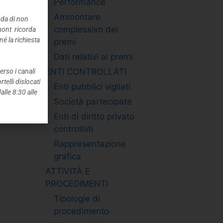
Performance
Ammontare
nda di non
complessivo dei
mont ricorda
é la richiesta
premi
Dati relativi ai premi
ENTI CONTROLLATI
erso i canali
telli dislocati
Enti pubblici vigilati
alle 8:30 alle
Società partecipate
Enti di diritto privato
controllati
Rappresentazione
grafica
ATTIVITÀ E
PROCEDIMENTI
Tipologie di
procedimento