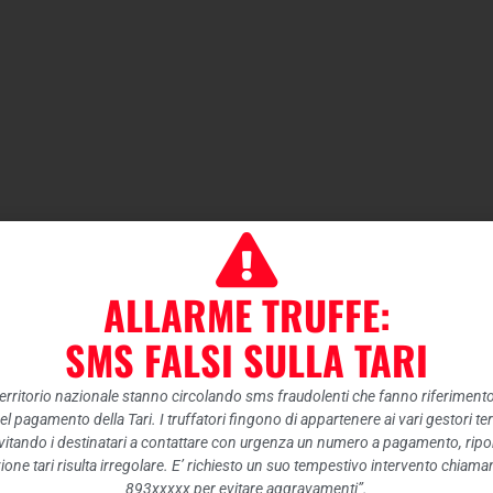
ALLARME TRUFFE:
SMS FALSI SULLA TARI
 territorio nazionale stanno circolando sms fraudolenti che fanno riferiment
nel pagamento della Tari. I truffatori fingono di appartenere ai vari gestori te
itando i destinatari a contattare con urgenza un numero a pagamento, ripor
ione tari risulta irregolare. E’ richiesto un suo tempestivo intervento chiam
893xxxxx per evitare aggravamenti”.