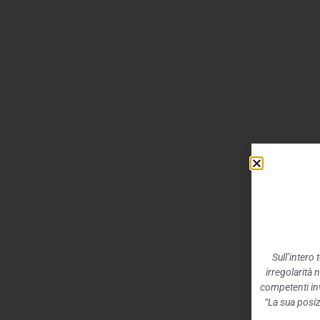
Sull’intero
irregolarità 
competenti inv
“La sua posiz