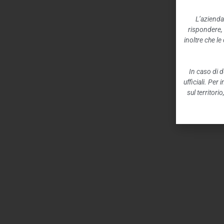
L’azienda
rispondere,
inoltre che l
In caso di d
ufficiali. Per
sul territori