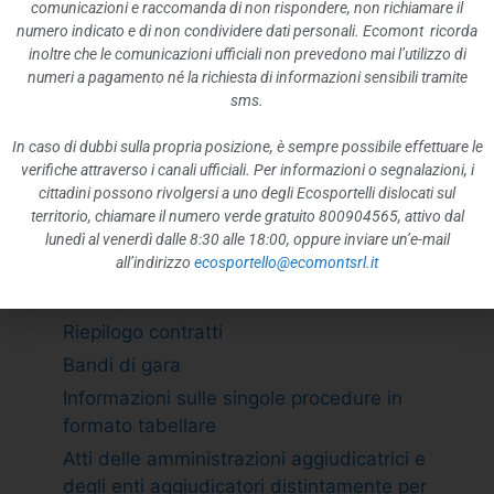
ATTIVITÀ E PROCEDIMENTI
comunicazioni e raccomanda di non rispondere, non richiamare il
numero indicato e di non condividere dati personali. Ecomont ricorda
Tipologie di procedimento
inoltre che le comunicazioni ufficiali non prevedono mai l’utilizzo di
Dichiarazioni sostitutive e acquisizione
numeri a pagamento né la richiesta di informazioni sensibili tramite
d”ufficio dei dati
sms.
PROVVEDIMENTI
In caso di dubbi sulla propria posizione, è sempre possibile effettuare le
Provvedimenti organi indirizzo politico
verifiche attraverso i canali ufficiali. Per informazioni o segnalazioni, i
cittadini possono rivolgersi a uno degli Ecosportelli dislocati sul
Provvedimenti dirigenti amministrativi
territorio, chiamare il numero verde gratuito 800904565, attivo dal
CONTROLLI SULLE IMPRESE
lunedì al venerdì dalle 8:30 alle 18:00, oppure inviare un’e-mail
all’indirizzo
ecosportello@ecomontsrl.it
BANDI DI GARA E CONTRATTI
Adempimento L. 190/2012 art. 1 c.32
Riepilogo contratti
Bandi di gara
Informazioni sulle singole procedure in
formato tabellare
Atti delle amministrazioni aggiudicatrici e
degli enti aggiudicatori distintamente per