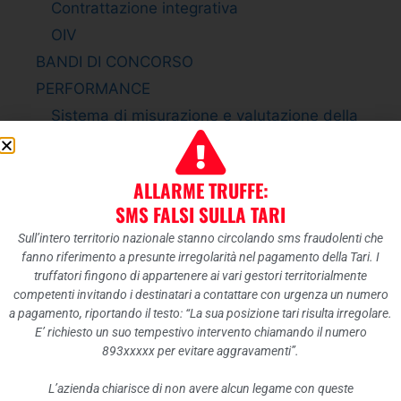
Contrattazione integrativa
OIV
BANDI DI CONCORSO
PERFORMANCE
Sistema di misurazione e valutazione della
Performance
Piano della Performance
ALLARME TRUFFE:
Relazione sulla Performance
SMS FALSI SULLA TARI
Ammontare complessivo dei premi
Sull’intero territorio nazionale stanno circolando sms fraudolenti che
Dati relativi ai premi
fanno riferimento a presunte irregolarità nel pagamento della Tari. I
ENTI CONTROLLATI
truffatori fingono di appartenere ai vari gestori territorialmente
competenti invitando i destinatari a contattare con urgenza un numero
Enti pubblici vigilati
a pagamento, riportando il testo: “La sua posizione tari risulta irregolare.
Società partecipate
E’ richiesto un suo tempestivo intervento chiamando il numero
893xxxxx per evitare aggravamenti”.
Enti di diritto privato controllati
Rappresentazione grafica
L’azienda chiarisce di non avere alcun legame con queste