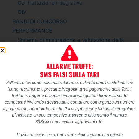
Contrattazione integrativa
OIV
BANDI DI CONCORSO
PERFORMANCE
Sistema di misurazione e valutazione della
Performance
Piano della Performance
ALLARME TRUFFE:
Relazione sulla Performance
SMS FALSI SULLA TARI
Ammontare complessivo dei premi
Sull’intero territorio nazionale stanno circolando sms fraudolenti che
Dati relativi ai premi
fanno riferimento a presunte irregolarità nel pagamento della Tari. I
ENTI CONTROLLATI
truffatori fingono di appartenere ai vari gestori territorialmente
competenti invitando i destinatari a contattare con urgenza un numero
Enti pubblici vigilati
a pagamento, riportando il testo: “La sua posizione tari risulta irregolare.
Società partecipate
E’ richiesto un suo tempestivo intervento chiamando il numero
893xxxxx per evitare aggravamenti”.
Enti di diritto privato controllati
Rappresentazione grafica
L’azienda chiarisce di non avere alcun legame con queste