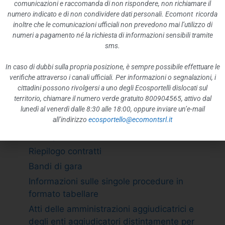
ATTIVITÀ E PROCEDIMENTI
comunicazioni e raccomanda di non rispondere, non richiamare il
numero indicato e di non condividere dati personali. Ecomont ricorda
Tipologie di procedimento
inoltre che le comunicazioni ufficiali non prevedono mai l’utilizzo di
Dichiarazioni sostitutive e acquisizione
numeri a pagamento né la richiesta di informazioni sensibili tramite
d”ufficio dei dati
sms.
PROVVEDIMENTI
In caso di dubbi sulla propria posizione, è sempre possibile effettuare le
Provvedimenti organi indirizzo politico
verifiche attraverso i canali ufficiali. Per informazioni o segnalazioni, i
cittadini possono rivolgersi a uno degli Ecosportelli dislocati sul
Provvedimenti dirigenti amministrativi
territorio, chiamare il numero verde gratuito 800904565, attivo dal
CONTROLLI SULLE IMPRESE
lunedì al venerdì dalle 8:30 alle 18:00, oppure inviare un’e-mail
all’indirizzo
ecosportello@ecomontsrl.it
BANDI DI GARA E CONTRATTI
Adempimento L. 190/2012 art. 1 c.32
Riepilogo contratti
Bandi di gara
Informazioni sulle singole procedure in
formato tabellare
Atti delle amministrazioni aggiudicatrici e
degli enti aggiudicatori distintamente per