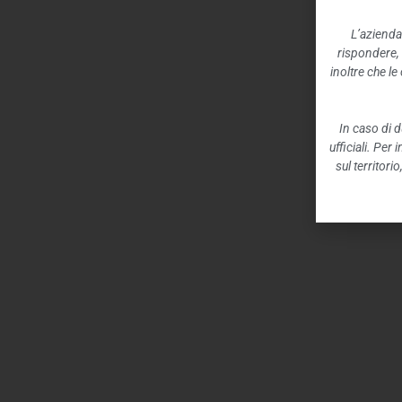
L’azienda
rispondere,
inoltre che l
In caso di d
ufficiali. Per
sul territori