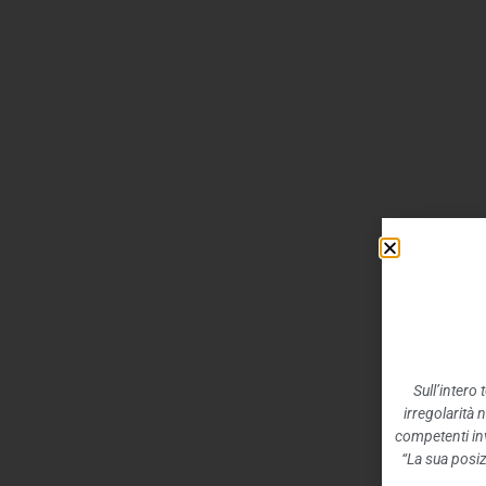
Sull’intero
irregolarità 
competenti inv
“La sua posiz