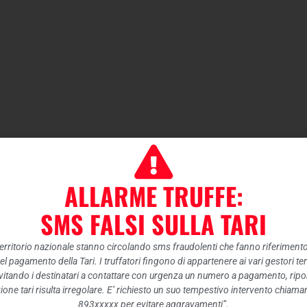
ALLARME TRUFFE:
SMS FALSI SULLA TARI
 territorio nazionale stanno circolando sms fraudolenti che fanno riferiment
nel pagamento della Tari. I truffatori fingono di appartenere ai vari gestori te
itando i destinatari a contattare con urgenza un numero a pagamento, ripor
ione tari risulta irregolare. E’ richiesto un suo tempestivo intervento chiam
893xxxxx per evitare aggravamenti”.