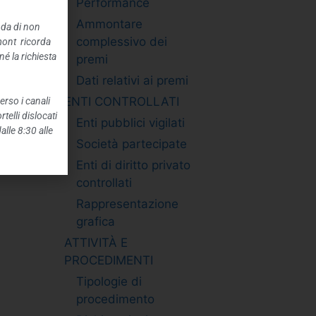
Performance
Ammontare
nda di non
complessivo dei
mont ricorda
é la richiesta
premi
Dati relativi ai premi
ENTI CONTROLLATI
erso i canali
telli dislocati
Enti pubblici vigilati
alle 8:30 alle
Società partecipate
Enti di diritto privato
controllati
Rappresentazione
grafica
ATTIVITÀ E
PROCEDIMENTI
Tipologie di
procedimento