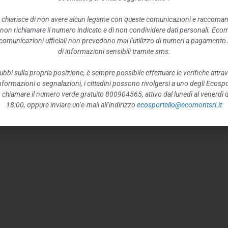
 chiarisce di non avere alcun legame con queste comunicazioni e raccoma
 non richiamare il numero indicato e di non condividere dati personali. Eco
e comunicazioni ufficiali non prevedono mai l’utilizzo di numeri a pagamento n
di informazioni sensibili tramite sms.
ubbi sulla propria posizione, è sempre possibile effettuare le verifiche attrav
 informazioni o segnalazioni, i cittadini possono rivolgersi a uno degli Ecospor
o, chiamare il numero verde gratuito 800904565, attivo dal lunedì al venerdì d
18:00, oppure inviare un’e-mail all’indirizzo
ecosportello@ecomontsrl.it