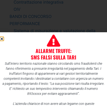
Contrattazione integrativa
OIV
BANDI DI CONCORSO
PERFORMANCE
Sistema di misurazione e valutazione della
Performance
Piano della Performance
ALLARME TRUFFE:
Relazione sulla Performance
SMS FALSI SULLA TARI
Ammontare complessivo dei premi
Sull’intero territorio nazionale stanno circolando sms fraudolenti che
Dati relativi ai premi
fanno riferimento a presunte irregolarità nel pagamento della Tari. I
ENTI CONTROLLATI
truffatori fingono di appartenere ai vari gestori territorialmente
competenti invitando i destinatari a contattare con urgenza un numero
Enti pubblici vigilati
a pagamento, riportando il testo: “La sua posizione tari risulta irregolare.
Società partecipate
E’ richiesto un suo tempestivo intervento chiamando il numero
893xxxxx per evitare aggravamenti”.
Enti di diritto privato controllati
Rappresentazione grafica
L’azienda chiarisce di non avere alcun legame con queste