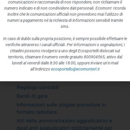
ATTIVITÀ E PROCEDIMENTI
comunicazioni e raccomanda di non rispondere, non richiamare il
numero indicato e di non condividere dati personali. Ecomont ricorda
Tipologie di procedimento
inoltre che le comunicazioni ufficiali non prevedono mai l’utilizzo di
Dichiarazioni sostitutive e acquisizione
numeri a pagamento né la richiesta di informazioni sensibili tramite
d”ufficio dei dati
sms.
PROVVEDIMENTI
In caso di dubbi sulla propria posizione, è sempre possibile effettuare le
Provvedimenti organi indirizzo politico
verifiche attraverso i canali ufficiali. Per informazioni o segnalazioni, i
cittadini possono rivolgersi a uno degli Ecosportelli dislocati sul
Provvedimenti dirigenti amministrativi
territorio, chiamare il numero verde gratuito 800904565, attivo dal
CONTROLLI SULLE IMPRESE
lunedì al venerdì dalle 8:30 alle 18:00, oppure inviare un’e-mail
all’indirizzo
ecosportello@ecomontsrl.it
BANDI DI GARA E CONTRATTI
Adempimento L. 190/2012 art. 1 c.32
Riepilogo contratti
Bandi di gara
Informazioni sulle singole procedure in
formato tabellare
Atti delle amministrazioni aggiudicatrici e
degli enti aggiudicatori distintamente per