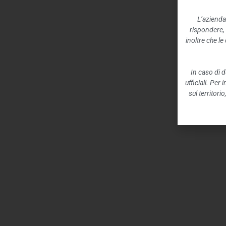
L’azienda
rispondere,
inoltre che l
In caso di d
ufficiali. Per
sul territori