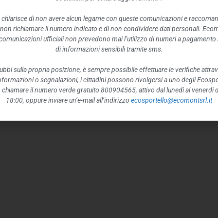
 chiarisce di non avere alcun legame con queste comunicazioni e raccoma
 non richiamare il numero indicato e di non condividere dati personali. Eco
e comunicazioni ufficiali non prevedono mai l’utilizzo di numeri a pagamento n
di informazioni sensibili tramite sms.
ubbi sulla propria posizione, è sempre possibile effettuare le verifiche attrav
 informazioni o segnalazioni, i cittadini possono rivolgersi a uno degli Ecospor
o, chiamare il numero verde gratuito 800904565, attivo dal lunedì al venerdì d
18:00, oppure inviare un’e-mail all’indirizzo
ecosportello@ecomontsrl.it