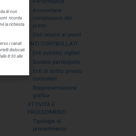
Performance
Ammontare
nda di non
complessivo dei
mont ricorda
é la richiesta
premi
Dati relativi ai premi
ENTI CONTROLLATI
erso i canali
telli dislocati
Enti pubblici vigilati
alle 8:30 alle
Società partecipate
Enti di diritto privato
controllati
Rappresentazione
grafica
ATTIVITÀ E
PROCEDIMENTI
Tipologie di
procedimento