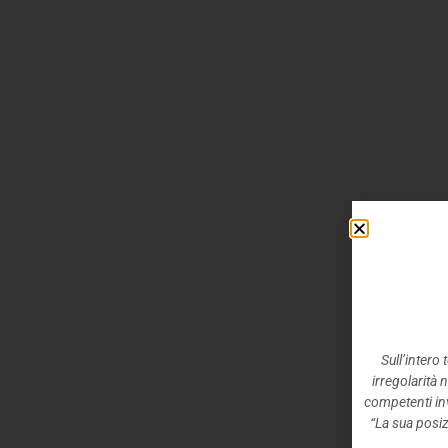
Sull’intero
irregolarità 
competenti inv
“La sua posiz