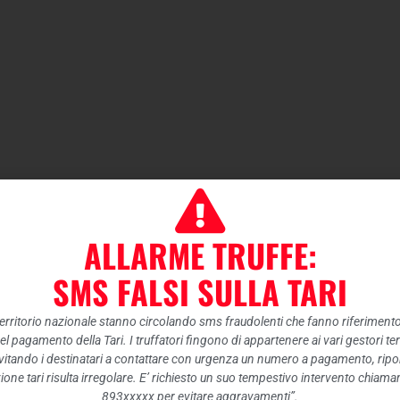
ALLARME TRUFFE:
SMS FALSI SULLA TARI
 territorio nazionale stanno circolando sms fraudolenti che fanno riferiment
nel pagamento della Tari. I truffatori fingono di appartenere ai vari gestori te
itando i destinatari a contattare con urgenza un numero a pagamento, ripor
ione tari risulta irregolare. E’ richiesto un suo tempestivo intervento chiam
893xxxxx per evitare aggravamenti”.