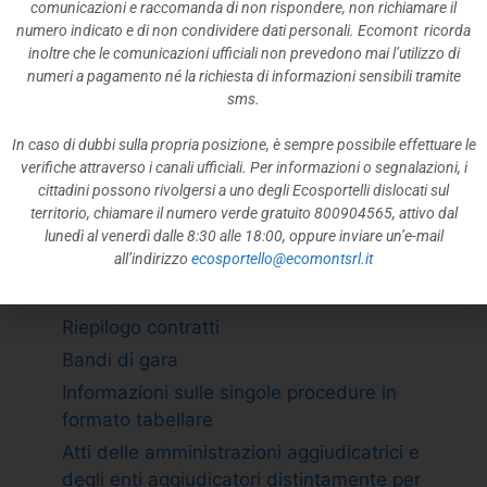
ATTIVITÀ E PROCEDIMENTI
comunicazioni e raccomanda di non rispondere, non richiamare il
numero indicato e di non condividere dati personali. Ecomont ricorda
Tipologie di procedimento
inoltre che le comunicazioni ufficiali non prevedono mai l’utilizzo di
Dichiarazioni sostitutive e acquisizione
numeri a pagamento né la richiesta di informazioni sensibili tramite
d”ufficio dei dati
sms.
PROVVEDIMENTI
In caso di dubbi sulla propria posizione, è sempre possibile effettuare le
Provvedimenti organi indirizzo politico
verifiche attraverso i canali ufficiali. Per informazioni o segnalazioni, i
cittadini possono rivolgersi a uno degli Ecosportelli dislocati sul
Provvedimenti dirigenti amministrativi
territorio, chiamare il numero verde gratuito 800904565, attivo dal
CONTROLLI SULLE IMPRESE
lunedì al venerdì dalle 8:30 alle 18:00, oppure inviare un’e-mail
all’indirizzo
ecosportello@ecomontsrl.it
BANDI DI GARA E CONTRATTI
Adempimento L. 190/2012 art. 1 c.32
Riepilogo contratti
Bandi di gara
Informazioni sulle singole procedure in
formato tabellare
Atti delle amministrazioni aggiudicatrici e
degli enti aggiudicatori distintamente per