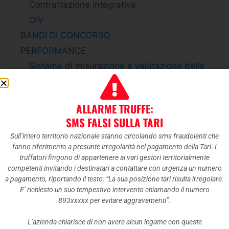
Contrattazione integrativa
OIV
BANDI DI CONCORSO
PERFORMANCE
Sistema di misurazione e valutazione della
Performance
Piano della Performance
ALLARME TRUFFE:
Relazione sulla Performance
SMS FALSI SULLA TARI
Ammontare complessivo dei premi
Sull’intero territorio nazionale stanno circolando sms fraudolenti che
Dati relativi ai premi
fanno riferimento a presunte irregolarità nel pagamento della Tari. I
ENTI CONTROLLATI
truffatori fingono di appartenere ai vari gestori territorialmente
competenti invitando i destinatari a contattare con urgenza un numero
Enti pubblici vigilati
a pagamento, riportando il testo: “La sua posizione tari risulta irregolare.
Società partecipate
E’ richiesto un suo tempestivo intervento chiamando il numero
893xxxxx per evitare aggravamenti”.
Enti di diritto privato controllati
Rappresentazione grafica
L’azienda chiarisce di non avere alcun legame con queste