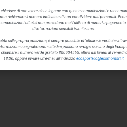
 chiarisce di non avere alcun legame con queste comunicazioni e raccoma
 non richiamare il numero indicato e di non condividere dati personali. Eco
e comunicazioni ufficiali non prevedono mai l’utilizzo di numeri a pagamento n
di informazioni sensibili tramite sms.
ubbi sulla propria posizione, è sempre possibile effettuare le verifiche attrav
 informazioni o segnalazioni, i cittadini possono rivolgersi a uno degli Ecospor
o, chiamare il numero verde gratuito 800904565, attivo dal lunedì al venerdì d
18:00, oppure inviare un’e-mail all’indirizzo
ecosportello@ecomontsrl.it