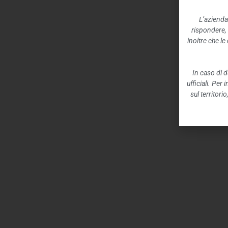
L’azienda
rispondere,
inoltre che l
In caso di d
ufficiali. Per
sul territori