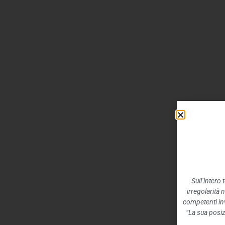
Sull’intero
irregolarità 
competenti inv
“La sua posiz