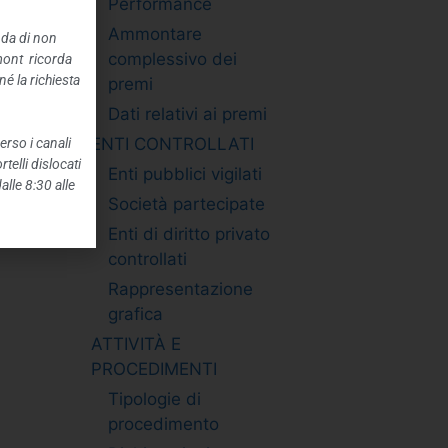
Performance
Ammontare
nda di non
complessivo dei
mont ricorda
é la richiesta
premi
Dati relativi ai premi
ENTI CONTROLLATI
erso i canali
telli dislocati
Enti pubblici vigilati
alle 8:30 alle
Società partecipate
Enti di diritto privato
controllati
Rappresentazione
grafica
ATTIVITÀ E
PROCEDIMENTI
Tipologie di
procedimento