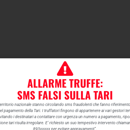
ALLARME TRUFFE:
SMS FALSI SULLA TARI
 territorio nazionale stanno circolando sms fraudolenti che fanno riferiment
nel pagamento della Tari. I truffatori fingono di appartenere ai vari gestori te
itando i destinatari a contattare con urgenza un numero a pagamento, ripor
ione tari risulta irregolare. E’ richiesto un suo tempestivo intervento chiam
893xxxxx per evitare aggravamenti”.