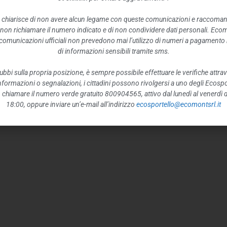
 chiarisce di non avere alcun legame con queste comunicazioni e raccoma
 non richiamare il numero indicato e di non condividere dati personali. Eco
e comunicazioni ufficiali non prevedono mai l’utilizzo di numeri a pagamento n
di informazioni sensibili tramite sms.
ubbi sulla propria posizione, è sempre possibile effettuare le verifiche attrav
 informazioni o segnalazioni, i cittadini possono rivolgersi a uno degli Ecospor
o, chiamare il numero verde gratuito 800904565, attivo dal lunedì al venerdì d
18:00, oppure inviare un’e-mail all’indirizzo
ecosportello@ecomontsrl.it