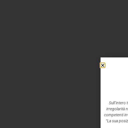
Sull’intero
irregolarità 
competenti inv
“La sua posiz