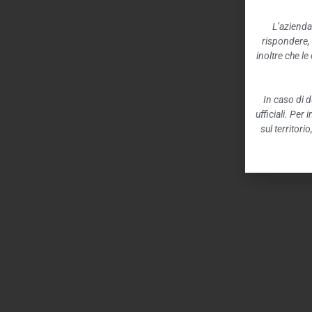
L’azienda
rispondere,
inoltre che l
In caso di d
ufficiali. Per
sul territori