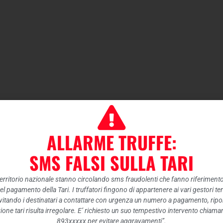
ALLARME TRUFFE:
SMS FALSI SULLA TARI
 territorio nazionale stanno circolando sms fraudolenti che fanno riferiment
nel pagamento della Tari. I truffatori fingono di appartenere ai vari gestori te
itando i destinatari a contattare con urgenza un numero a pagamento, ripor
ione tari risulta irregolare. E’ richiesto un suo tempestivo intervento chiam
893xxxxx per evitare aggravamenti”.