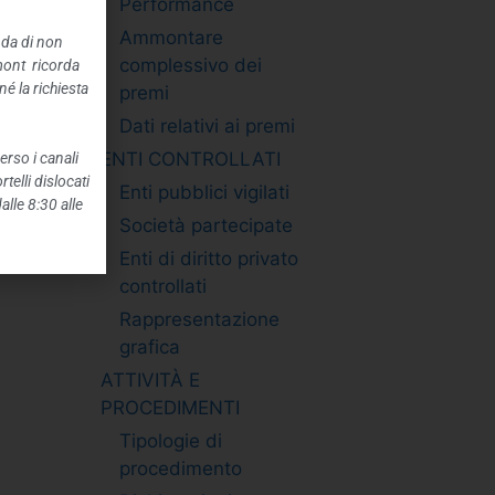
Performance
Ammontare
nda di non
complessivo dei
mont ricorda
é la richiesta
premi
Dati relativi ai premi
ENTI CONTROLLATI
erso i canali
telli dislocati
Enti pubblici vigilati
alle 8:30 alle
Società partecipate
Enti di diritto privato
controllati
Rappresentazione
grafica
ATTIVITÀ E
PROCEDIMENTI
Tipologie di
procedimento