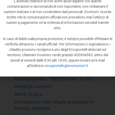
L’azienda chiarisce di non avere alcun legame con queste
Rappresentazione grafica
comunicazioni e raccomanda di non rispondere, non richiamare il
ATTIVITÀ E PROCEDIMENTI
numero indicato e di non condividere dati personali. Ecomont ricorda
inoltre che le comunicazioni ufficiali non prevedono mai l’utilizzo di
Tipologie di procedimento
numeri a pagamento né la richiesta di informazioni sensibili tramite
Dichiarazioni sostitutive e acquisizione
sms.
d”ufficio dei dati
In caso di dubbi sulla propria posizione, è sempre possibile effettuare le
PROVVEDIMENTI
verifiche attraverso i canali ufficiali. Per informazioni o segnalazioni, i
Provvedimenti organi indirizzo politico
cittadini possono rivolgersi a uno degli Ecosportelli dislocati sul
territorio, chiamare il numero verde gratuito 800904565, attivo dal
Provvedimenti dirigenti amministrativi
lunedì al venerdì dalle 8:30 alle 18:00, oppure inviare un’e-mail
CONTROLLI SULLE IMPRESE
all’indirizzo
ecosportello@ecomontsrl.it
BANDI DI GARA E CONTRATTI
Adempimento L. 190/2012 art. 1 c.32
Riepilogo contratti
Bandi di gara
Informazioni sulle singole procedure in
formato tabellare