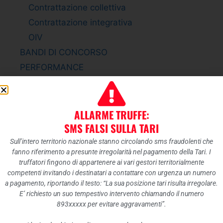
Contrattazione collettiva
Contrattazione integrativa
OIV
BANDI DI CONCORSO
PERFORMANCE
Sistema di misurazione e valutazione della
Performance
Piano della Performance
ALLARME TRUFFE:
Relazione sulla Performance
SMS FALSI SULLA TARI
Ammontare complessivo dei premi
Sull’intero territorio nazionale stanno circolando sms fraudolenti che
fanno riferimento a presunte irregolarità nel pagamento della Tari. I
Dati relativi ai premi
truffatori fingono di appartenere ai vari gestori territorialmente
ENTI CONTROLLATI
competenti invitando i destinatari a contattare con urgenza un numero
a pagamento, riportando il testo: “La sua posizione tari risulta irregolare.
Enti pubblici vigilati
E’ richiesto un suo tempestivo intervento chiamando il numero
Società partecipate
893xxxxx per evitare aggravamenti”.
Enti di diritto privato controllati