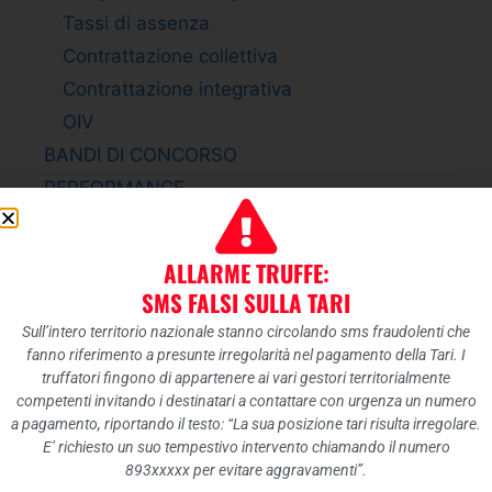
Tassi di assenza
Contrattazione collettiva
Contrattazione integrativa
OIV
BANDI DI CONCORSO
PERFORMANCE
Sistema di misurazione e valutazione della
Performance
ALLARME TRUFFE:
Piano della Performance
SMS FALSI SULLA TARI
Relazione sulla Performance
Sull’intero territorio nazionale stanno circolando sms fraudolenti che
Ammontare complessivo dei premi
fanno riferimento a presunte irregolarità nel pagamento della Tari. I
truffatori fingono di appartenere ai vari gestori territorialmente
Dati relativi ai premi
competenti invitando i destinatari a contattare con urgenza un numero
ENTI CONTROLLATI
a pagamento, riportando il testo: “La sua posizione tari risulta irregolare.
Enti pubblici vigilati
E’ richiesto un suo tempestivo intervento chiamando il numero
893xxxxx per evitare aggravamenti”.
Società partecipate