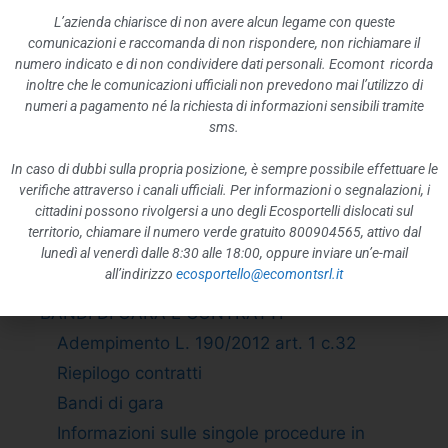
Enti di diritto privato controllati
L’azienda chiarisce di non avere alcun legame con queste
comunicazioni e raccomanda di non rispondere, non richiamare il
Rappresentazione grafica
numero indicato e di non condividere dati personali. Ecomont ricorda
ATTIVITÀ E PROCEDIMENTI
inoltre che le comunicazioni ufficiali non prevedono mai l’utilizzo di
numeri a pagamento né la richiesta di informazioni sensibili tramite
Tipologie di procedimento
sms.
Dichiarazioni sostitutive e acquisizione
d”ufficio dei dati
In caso di dubbi sulla propria posizione, è sempre possibile effettuare le
verifiche attraverso i canali ufficiali. Per informazioni o segnalazioni, i
PROVVEDIMENTI
cittadini possono rivolgersi a uno degli Ecosportelli dislocati sul
Provvedimenti organi indirizzo politico
territorio, chiamare il numero verde gratuito 800904565, attivo dal
Provvedimenti dirigenti amministrativi
lunedì al venerdì dalle 8:30 alle 18:00, oppure inviare un’e-mail
all’indirizzo
ecosportello@ecomontsrl.it
CONTROLLI SULLE IMPRESE
BANDI DI GARA E CONTRATTI
Adempimento L. 190/2012 art. 1 c.32
Riepilogo contratti
Bandi di gara
Informazioni sulle singole procedure in