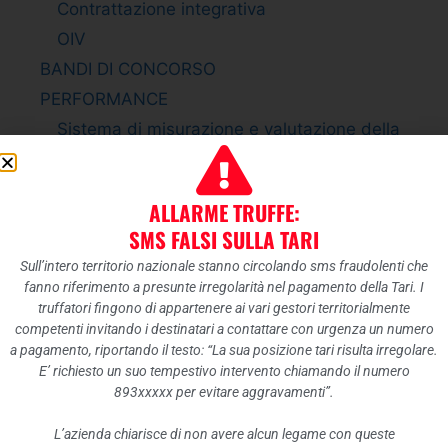
Contrattazione integrativa
OIV
BANDI DI CONCORSO
PERFORMANCE
Sistema di misurazione e valutazione della
Performance
Piano della Performance
ALLARME TRUFFE:
Relazione sulla Performance
SMS FALSI SULLA TARI
Ammontare complessivo dei premi
Sull’intero territorio nazionale stanno circolando sms fraudolenti che
Dati relativi ai premi
fanno riferimento a presunte irregolarità nel pagamento della Tari. I
ENTI CONTROLLATI
truffatori fingono di appartenere ai vari gestori territorialmente
competenti invitando i destinatari a contattare con urgenza un numero
Enti pubblici vigilati
a pagamento, riportando il testo: “La sua posizione tari risulta irregolare.
Società partecipate
E’ richiesto un suo tempestivo intervento chiamando il numero
893xxxxx per evitare aggravamenti”.
Enti di diritto privato controllati
Rappresentazione grafica
L’azienda chiarisce di non avere alcun legame con queste