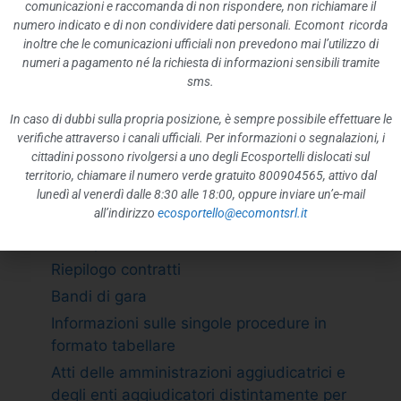
ATTIVITÀ E PROCEDIMENTI
comunicazioni e raccomanda di non rispondere, non richiamare il
numero indicato e di non condividere dati personali. Ecomont ricorda
Tipologie di procedimento
inoltre che le comunicazioni ufficiali non prevedono mai l’utilizzo di
Dichiarazioni sostitutive e acquisizione
numeri a pagamento né la richiesta di informazioni sensibili tramite
d”ufficio dei dati
sms.
PROVVEDIMENTI
In caso di dubbi sulla propria posizione, è sempre possibile effettuare le
Provvedimenti organi indirizzo politico
verifiche attraverso i canali ufficiali. Per informazioni o segnalazioni, i
cittadini possono rivolgersi a uno degli Ecosportelli dislocati sul
Provvedimenti dirigenti amministrativi
territorio, chiamare il numero verde gratuito 800904565, attivo dal
CONTROLLI SULLE IMPRESE
lunedì al venerdì dalle 8:30 alle 18:00, oppure inviare un’e-mail
all’indirizzo
ecosportello@ecomontsrl.it
BANDI DI GARA E CONTRATTI
Adempimento L. 190/2012 art. 1 c.32
Riepilogo contratti
Bandi di gara
Informazioni sulle singole procedure in
formato tabellare
Atti delle amministrazioni aggiudicatrici e
degli enti aggiudicatori distintamente per