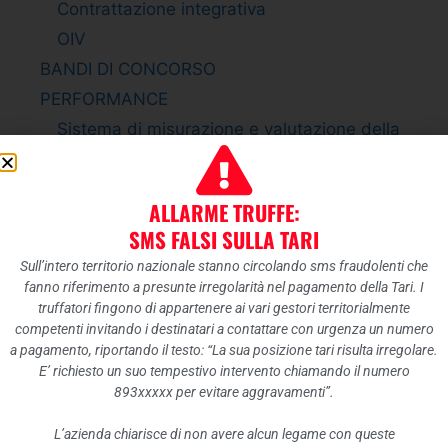
Contrattazione integrativa
OIV
BANDI DI CONCORSO
PERFORMANCE
Sistema di misurazione e valutazione della
Performance
Piano della Performance
ALLARME TRUFFE:
Relazione sulla Performance
SMS FALSI SULLA TARI
Ammontare complessivo dei premi
Sull’intero territorio nazionale stanno circolando sms fraudolenti che
Dati relativi ai premi
fanno riferimento a presunte irregolarità nel pagamento della Tari. I
ENTI CONTROLLATI
truffatori fingono di appartenere ai vari gestori territorialmente
competenti invitando i destinatari a contattare con urgenza un numero
Enti pubblici vigilati
a pagamento, riportando il testo: “La sua posizione tari risulta irregolare.
Società partecipate
E’ richiesto un suo tempestivo intervento chiamando il numero
893xxxxx per evitare aggravamenti”.
Enti di diritto privato controllati
Rappresentazione grafica
L’azienda chiarisce di non avere alcun legame con queste