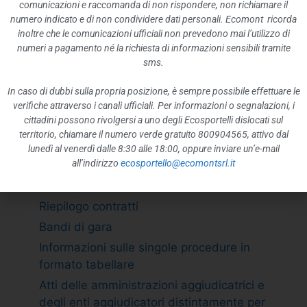
ATTIVITÀ E PROCEDIMENTI
comunicazioni e raccomanda di non rispondere, non richiamare il
numero indicato e di non condividere dati personali. Ecomont ricorda
Tipologie di procedimento
inoltre che le comunicazioni ufficiali non prevedono mai l’utilizzo di
Dichiarazioni sostitutive e acquisizione
numeri a pagamento né la richiesta di informazioni sensibili tramite
d”ufficio dei dati
sms.
PROVVEDIMENTI
In caso di dubbi sulla propria posizione, è sempre possibile effettuare le
Provvedimenti organi indirizzo politico
verifiche attraverso i canali ufficiali. Per informazioni o segnalazioni, i
cittadini possono rivolgersi a uno degli Ecosportelli dislocati sul
Provvedimenti dirigenti amministrativi
territorio, chiamare il numero verde gratuito 800904565, attivo dal
CONTROLLI SULLE IMPRESE
lunedì al venerdì dalle 8:30 alle 18:00, oppure inviare un’e-mail
all’indirizzo
ecosportello@ecomontsrl.it
BANDI DI GARA E CONTRATTI
Adempimento L. 190/2012 art. 1 c.32
Riepilogo contratti
Bandi di gara
Informazioni sulle singole procedure in
formato tabellare
Atti delle amministrazioni aggiudicatrici e
degli enti aggiudicatori distintamente per