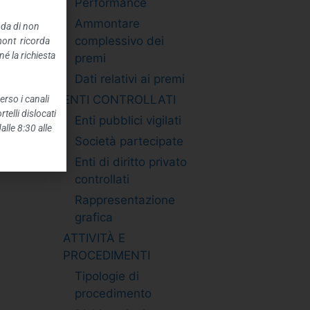
Performance
Ammontare
nda di non
complessivo dei
mont ricorda
é la richiesta
premi
Dati relativi ai premi
ENTI CONTROLLATI
erso i canali
telli dislocati
Enti pubblici vigilati
alle 8:30 alle
Società partecipate
Enti di diritto privato
controllati
Rappresentazione
grafica
ATTIVITÀ E
PROCEDIMENTI
Tipologie di
procedimento