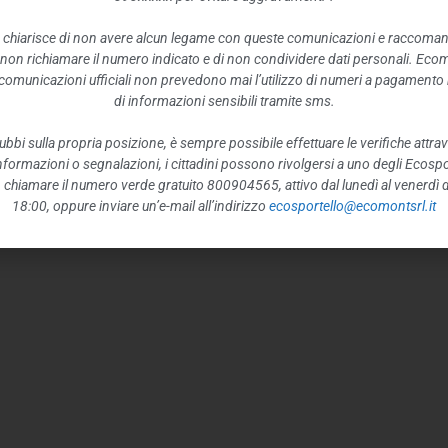
 chiarisce di non avere alcun legame con queste comunicazioni e raccoma
 non richiamare il numero indicato e di non condividere dati personali. Eco
e comunicazioni ufficiali non prevedono mai l’utilizzo di numeri a pagamento n
di informazioni sensibili tramite sms.
ubbi sulla propria posizione, è sempre possibile effettuare le verifiche attrav
 informazioni o segnalazioni, i cittadini possono rivolgersi a uno degli Ecospor
o, chiamare il numero verde gratuito 800904565, attivo dal lunedì al venerdì d
18:00, oppure inviare un’e-mail all’indirizzo
ecosportello@ecomontsrl.it