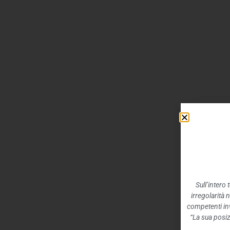
Sull’intero
irregolarità 
competenti inv
“La sua posiz