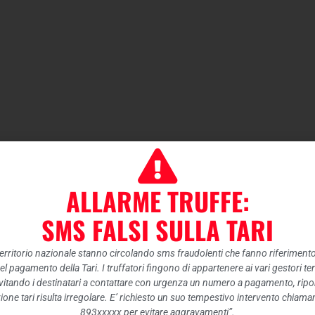
ALLARME TRUFFE:
SMS FALSI SULLA TARI
 territorio nazionale stanno circolando sms fraudolenti che fanno riferiment
nel pagamento della Tari. I truffatori fingono di appartenere ai vari gestori te
itando i destinatari a contattare con urgenza un numero a pagamento, ripor
ione tari risulta irregolare. E’ richiesto un suo tempestivo intervento chiam
893xxxxx per evitare aggravamenti”.