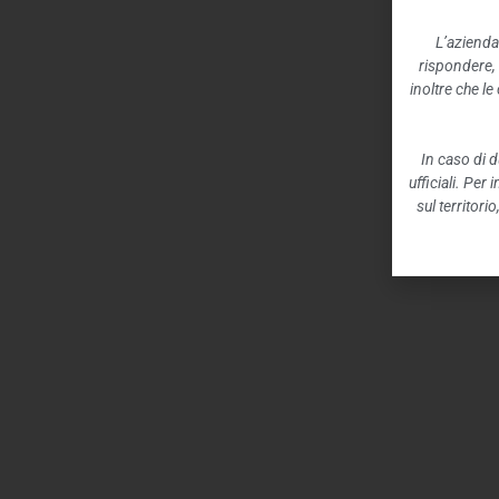
L’azienda
rispondere,
inoltre che l
In caso di d
ufficiali. Per
sul territori