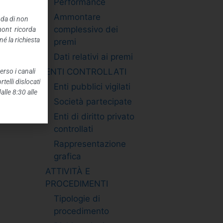
Performance
Ammontare
nda di non
complessivo dei
mont ricorda
é la richiesta
premi
Dati relativi ai premi
ENTI CONTROLLATI
erso i canali
telli dislocati
Enti pubblici vigilati
alle 8:30 alle
Società partecipate
Enti di diritto privato
controllati
Rappresentazione
grafica
ATTIVITÀ E
PROCEDIMENTI
Tipologie di
procedimento