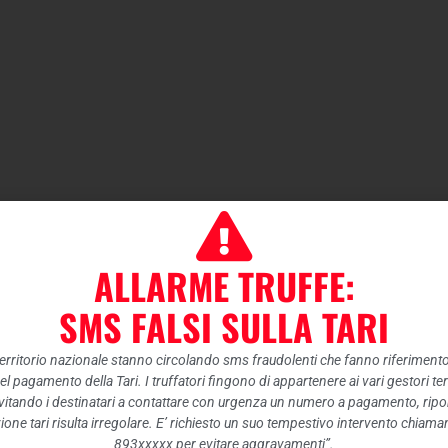
ALLARME TRUFFE:
SMS FALSI SULLA TARI
 territorio nazionale stanno circolando sms fraudolenti che fanno riferiment
nel pagamento della Tari. I truffatori fingono di appartenere ai vari gestori te
itando i destinatari a contattare con urgenza un numero a pagamento, ripor
ione tari risulta irregolare. E’ richiesto un suo tempestivo intervento chiam
893xxxxx per evitare aggravamenti”.