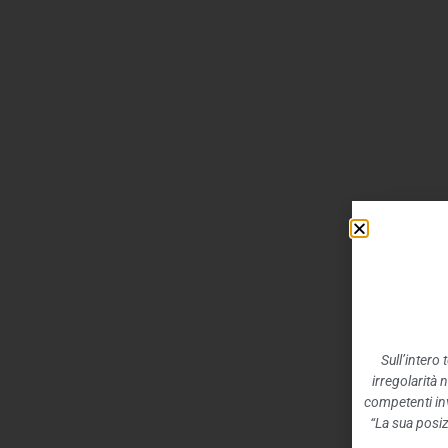
Sull’intero
irregolarità 
competenti inv
“La sua posiz