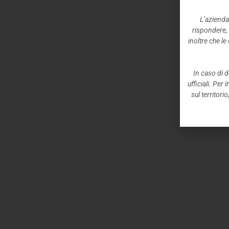
L’azienda
rispondere,
inoltre che l
In caso di d
ufficiali. Per
sul territori