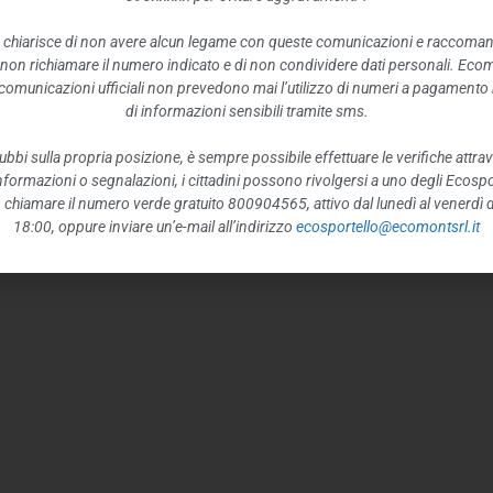
 chiarisce di non avere alcun legame con queste comunicazioni e raccoma
 non richiamare il numero indicato e di non condividere dati personali. Eco
e comunicazioni ufficiali non prevedono mai l’utilizzo di numeri a pagamento n
di informazioni sensibili tramite sms.
ubbi sulla propria posizione, è sempre possibile effettuare le verifiche attrav
 informazioni o segnalazioni, i cittadini possono rivolgersi a uno degli Ecospor
o, chiamare il numero verde gratuito 800904565, attivo dal lunedì al venerdì d
18:00, oppure inviare un’e-mail all’indirizzo
ecosportello@ecomontsrl.it