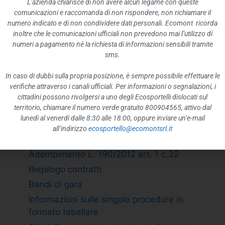
L’azienda chiarisce di non avere alcun legame con queste
Rappresentazione grafica
comunicazioni e raccomanda di non rispondere, non richiamare il
ATTIVITÀ E PROCEDIMENTI
numero indicato e di non condividere dati personali. Ecomont ricorda
inoltre che le comunicazioni ufficiali non prevedono mai l’utilizzo di
Tipologie di procedimento
numeri a pagamento né la richiesta di informazioni sensibili tramite
Dichiarazioni sostitutive e acquisizione
sms.
d”ufficio dei dati
In caso di dubbi sulla propria posizione, è sempre possibile effettuare le
PROVVEDIMENTI
verifiche attraverso i canali ufficiali. Per informazioni o segnalazioni, i
Provvedimenti organi indirizzo politico
cittadini possono rivolgersi a uno degli Ecosportelli dislocati sul
territorio, chiamare il numero verde gratuito 800904565, attivo dal
Provvedimenti dirigenti amministrativi
lunedì al venerdì dalle 8:30 alle 18:00, oppure inviare un’e-mail
CONTROLLI SULLE IMPRESE
all’indirizzo
ecosportello@ecomontsrl.it
BANDI DI GARA E CONTRATTI
Adempimento L. 190/2012 art. 1 c.32
Riepilogo contratti
Bandi di gara
Informazioni sulle singole procedure in
formato tabellare