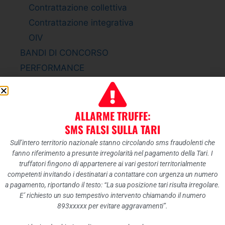
Contrattazione collettiva
Contrattazione integrativa
OIV
BANDI DI CONCORSO
PERFORMANCE
Sistema di misurazione e valutazione della
Performance
Piano della Performance
ALLARME TRUFFE:
Relazione sulla Performance
SMS FALSI SULLA TARI
Ammontare complessivo dei premi
Sull’intero territorio nazionale stanno circolando sms fraudolenti che
fanno riferimento a presunte irregolarità nel pagamento della Tari. I
Dati relativi ai premi
truffatori fingono di appartenere ai vari gestori territorialmente
ENTI CONTROLLATI
competenti invitando i destinatari a contattare con urgenza un numero
a pagamento, riportando il testo: “La sua posizione tari risulta irregolare.
Enti pubblici vigilati
E’ richiesto un suo tempestivo intervento chiamando il numero
Società partecipate
893xxxxx per evitare aggravamenti”.
Enti di diritto privato controllati