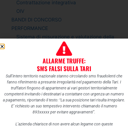
Contrattazione integrativa
OIV
BANDI DI CONCORSO
PERFORMANCE
Sistema di misurazione e valutazione della
Performance
Piano della Performance
ALLARME TRUFFE:
Relazione sulla Performance
SMS FALSI SULLA TARI
Ammontare complessivo dei premi
Sull’intero territorio nazionale stanno circolando sms fraudolenti che
Dati relativi ai premi
fanno riferimento a presunte irregolarità nel pagamento della Tari. I
ENTI CONTROLLATI
truffatori fingono di appartenere ai vari gestori territorialmente
competenti invitando i destinatari a contattare con urgenza un numero
Enti pubblici vigilati
a pagamento, riportando il testo: “La sua posizione tari risulta irregolare.
Società partecipate
E’ richiesto un suo tempestivo intervento chiamando il numero
893xxxxx per evitare aggravamenti”.
Enti di diritto privato controllati
Rappresentazione grafica
L’azienda chiarisce di non avere alcun legame con queste