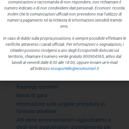
ATTIVITÀ E PROCEDIMENTI
comunicazioni e raccomanda di non rispondere, non richiamare il
numero indicato e di non condividere dati personali. Ecomont ricorda
Tipologie di procedimento
inoltre che le comunicazioni ufficiali non prevedono mai l’utilizzo di
Dichiarazioni sostitutive e acquisizione
numeri a pagamento né la richiesta di informazioni sensibili tramite
d”ufficio dei dati
sms.
PROVVEDIMENTI
In caso di dubbi sulla propria posizione, è sempre possibile effettuare le
Provvedimenti organi indirizzo politico
verifiche attraverso i canali ufficiali. Per informazioni o segnalazioni, i
cittadini possono rivolgersi a uno degli Ecosportelli dislocati sul
Provvedimenti dirigenti amministrativi
territorio, chiamare il numero verde gratuito 800904565, attivo dal
CONTROLLI SULLE IMPRESE
lunedì al venerdì dalle 8:30 alle 18:00, oppure inviare un’e-mail
all’indirizzo
ecosportello@ecomontsrl.it
BANDI DI GARA E CONTRATTI
Adempimento L. 190/2012 art. 1 c.32
Riepilogo contratti
Bandi di gara
Informazioni sulle singole procedure in
formato tabellare
Atti delle amministrazioni aggiudicatrici e
degli enti aggiudicatori distintamente per