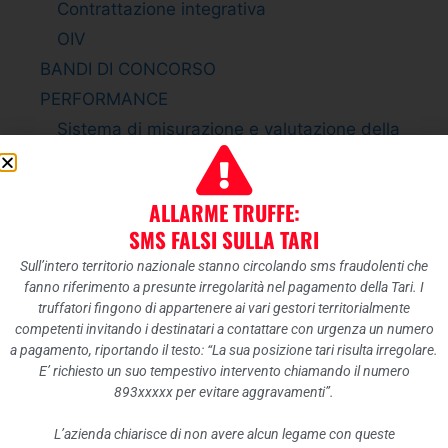
Contrattazione integrativa
OIV
BANDI DI CONCORSO
PERFORMANCE
Sistema di misurazione e valutazione della
Performance
Piano della Performance
ALLARME TRUFFE:
Relazione sulla Performance
SMS FALSI SULLA TARI
Ammontare complessivo dei premi
Sull’intero territorio nazionale stanno circolando sms fraudolenti che
Dati relativi ai premi
fanno riferimento a presunte irregolarità nel pagamento della Tari. I
ENTI CONTROLLATI
truffatori fingono di appartenere ai vari gestori territorialmente
competenti invitando i destinatari a contattare con urgenza un numero
Enti pubblici vigilati
a pagamento, riportando il testo: “La sua posizione tari risulta irregolare.
Società partecipate
E’ richiesto un suo tempestivo intervento chiamando il numero
893xxxxx per evitare aggravamenti”.
Enti di diritto privato controllati
Rappresentazione grafica
L’azienda chiarisce di non avere alcun legame con queste