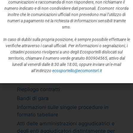
ATTIVITÀ E PROCEDIMENTI
comunicazioni e raccomanda di non rispondere, non richiamare il
numero indicato e di non condividere dati personali. Ecomont ricorda
Tipologie di procedimento
inoltre che le comunicazioni ufficiali non prevedono mai l’utilizzo di
Dichiarazioni sostitutive e acquisizione
numeri a pagamento né la richiesta di informazioni sensibili tramite
d”ufficio dei dati
sms.
PROVVEDIMENTI
In caso di dubbi sulla propria posizione, è sempre possibile effettuare le
Provvedimenti organi indirizzo politico
verifiche attraverso i canali ufficiali. Per informazioni o segnalazioni, i
cittadini possono rivolgersi a uno degli Ecosportelli dislocati sul
Provvedimenti dirigenti amministrativi
territorio, chiamare il numero verde gratuito 800904565, attivo dal
CONTROLLI SULLE IMPRESE
lunedì al venerdì dalle 8:30 alle 18:00, oppure inviare un’e-mail
all’indirizzo
ecosportello@ecomontsrl.it
BANDI DI GARA E CONTRATTI
Adempimento L. 190/2012 art. 1 c.32
Riepilogo contratti
Bandi di gara
Informazioni sulle singole procedure in
formato tabellare
Atti delle amministrazioni aggiudicatrici e
degli enti aggiudicatori distintamente per