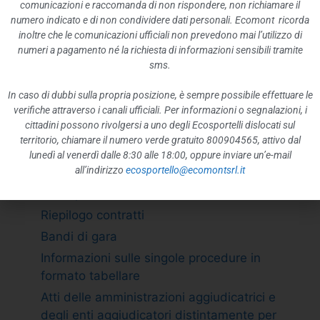
ATTIVITÀ E PROCEDIMENTI
comunicazioni e raccomanda di non rispondere, non richiamare il
numero indicato e di non condividere dati personali. Ecomont ricorda
Tipologie di procedimento
inoltre che le comunicazioni ufficiali non prevedono mai l’utilizzo di
Dichiarazioni sostitutive e acquisizione
numeri a pagamento né la richiesta di informazioni sensibili tramite
d”ufficio dei dati
sms.
PROVVEDIMENTI
In caso di dubbi sulla propria posizione, è sempre possibile effettuare le
Provvedimenti organi indirizzo politico
verifiche attraverso i canali ufficiali. Per informazioni o segnalazioni, i
cittadini possono rivolgersi a uno degli Ecosportelli dislocati sul
Provvedimenti dirigenti amministrativi
territorio, chiamare il numero verde gratuito 800904565, attivo dal
CONTROLLI SULLE IMPRESE
lunedì al venerdì dalle 8:30 alle 18:00, oppure inviare un’e-mail
all’indirizzo
ecosportello@ecomontsrl.it
BANDI DI GARA E CONTRATTI
Adempimento L. 190/2012 art. 1 c.32
Riepilogo contratti
Bandi di gara
Informazioni sulle singole procedure in
formato tabellare
Atti delle amministrazioni aggiudicatrici e
degli enti aggiudicatori distintamente per