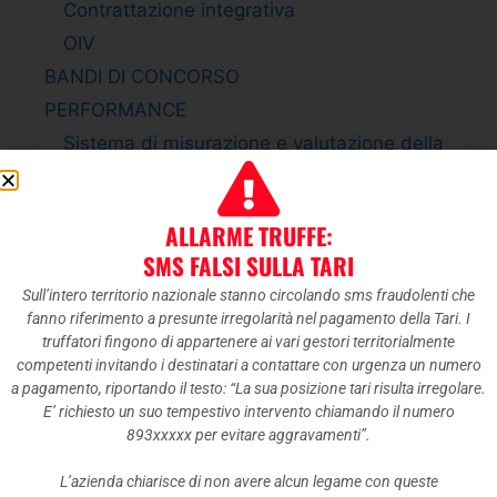
Contrattazione integrativa
OIV
BANDI DI CONCORSO
PERFORMANCE
Sistema di misurazione e valutazione della
Performance
Piano della Performance
ALLARME TRUFFE:
Relazione sulla Performance
SMS FALSI SULLA TARI
Ammontare complessivo dei premi
Sull’intero territorio nazionale stanno circolando sms fraudolenti che
Dati relativi ai premi
fanno riferimento a presunte irregolarità nel pagamento della Tari. I
ENTI CONTROLLATI
truffatori fingono di appartenere ai vari gestori territorialmente
competenti invitando i destinatari a contattare con urgenza un numero
Enti pubblici vigilati
a pagamento, riportando il testo: “La sua posizione tari risulta irregolare.
Società partecipate
E’ richiesto un suo tempestivo intervento chiamando il numero
893xxxxx per evitare aggravamenti”.
Enti di diritto privato controllati
Rappresentazione grafica
L’azienda chiarisce di non avere alcun legame con queste