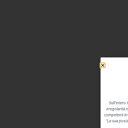
Sull’intero
irregolarità 
competenti inv
“La sua posiz