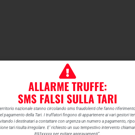
ALLARME TRUFFE:
SMS FALSI SULLA TARI
 territorio nazionale stanno circolando sms fraudolenti che fanno riferiment
nel pagamento della Tari. I truffatori fingono di appartenere ai vari gestori te
itando i destinatari a contattare con urgenza un numero a pagamento, ripor
ione tari risulta irregolare. E’ richiesto un suo tempestivo intervento chiam
893xxxxx per evitare aggravamenti”.