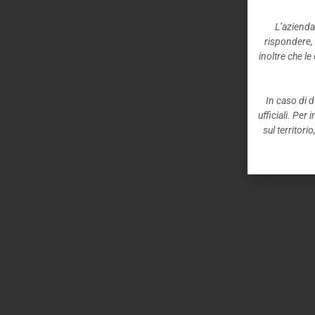
L’azienda
rispondere,
inoltre che l
In caso di d
ufficiali. Per
sul territori