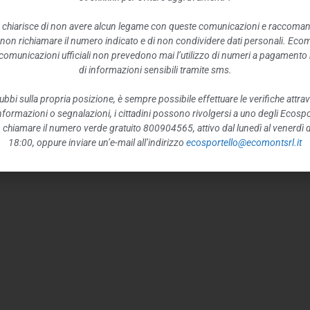
 chiarisce di non avere alcun legame con queste comunicazioni e raccoma
 non richiamare il numero indicato e di non condividere dati personali. Eco
e comunicazioni ufficiali non prevedono mai l’utilizzo di numeri a pagamento n
di informazioni sensibili tramite sms.
ubbi sulla propria posizione, è sempre possibile effettuare le verifiche attrav
 informazioni o segnalazioni, i cittadini possono rivolgersi a uno degli Ecospor
o, chiamare il numero verde gratuito 800904565, attivo dal lunedì al venerdì d
18:00, oppure inviare un’e-mail all’indirizzo
ecosportello@ecomontsrl.it