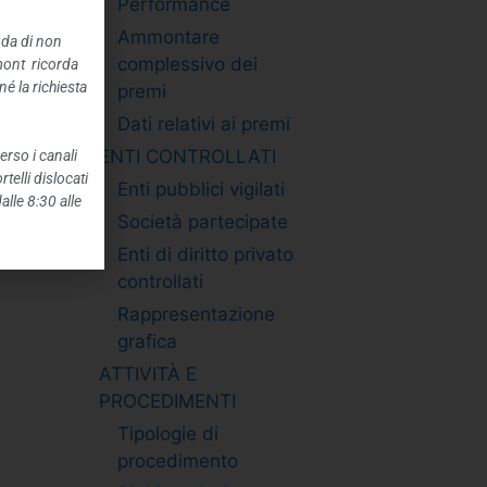
Performance
Ammontare
nda di non
complessivo dei
mont ricorda
é la richiesta
premi
Dati relativi ai premi
ENTI CONTROLLATI
erso i canali
telli dislocati
Enti pubblici vigilati
alle 8:30 alle
Società partecipate
Enti di diritto privato
controllati
Rappresentazione
grafica
ATTIVITÀ E
PROCEDIMENTI
Tipologie di
procedimento