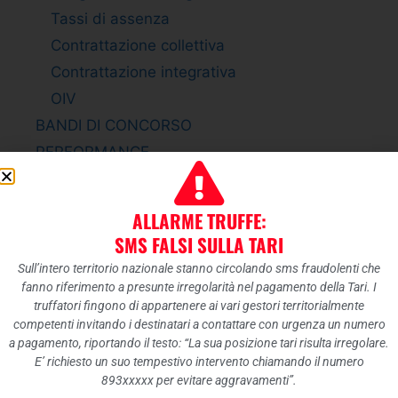
Tassi di assenza
Contrattazione collettiva
Contrattazione integrativa
OIV
BANDI DI CONCORSO
PERFORMANCE
Sistema di misurazione e valutazione della
Performance
ALLARME TRUFFE:
Piano della Performance
SMS FALSI SULLA TARI
Relazione sulla Performance
Sull’intero territorio nazionale stanno circolando sms fraudolenti che
Ammontare complessivo dei premi
fanno riferimento a presunte irregolarità nel pagamento della Tari. I
truffatori fingono di appartenere ai vari gestori territorialmente
Dati relativi ai premi
competenti invitando i destinatari a contattare con urgenza un numero
ENTI CONTROLLATI
a pagamento, riportando il testo: “La sua posizione tari risulta irregolare.
Enti pubblici vigilati
E’ richiesto un suo tempestivo intervento chiamando il numero
893xxxxx per evitare aggravamenti”.
Società partecipate