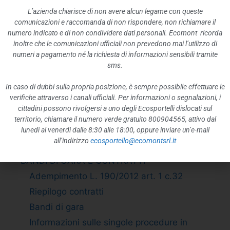
Enti di diritto privato controllati
L’azienda chiarisce di non avere alcun legame con queste
comunicazioni e raccomanda di non rispondere, non richiamare il
Rappresentazione grafica
numero indicato e di non condividere dati personali. Ecomont ricorda
ATTIVITÀ E PROCEDIMENTI
inoltre che le comunicazioni ufficiali non prevedono mai l’utilizzo di
numeri a pagamento né la richiesta di informazioni sensibili tramite
Tipologie di procedimento
sms.
Dichiarazioni sostitutive e acquisizione
d”ufficio dei dati
In caso di dubbi sulla propria posizione, è sempre possibile effettuare le
verifiche attraverso i canali ufficiali. Per informazioni o segnalazioni, i
PROVVEDIMENTI
cittadini possono rivolgersi a uno degli Ecosportelli dislocati sul
Provvedimenti organi indirizzo politico
territorio, chiamare il numero verde gratuito 800904565, attivo dal
Provvedimenti dirigenti amministrativi
lunedì al venerdì dalle 8:30 alle 18:00, oppure inviare un’e-mail
all’indirizzo
ecosportello@ecomontsrl.it
CONTROLLI SULLE IMPRESE
BANDI DI GARA E CONTRATTI
Adempimento L. 190/2012 art. 1 c.32
Riepilogo contratti
Bandi di gara
Informazioni sulle singole procedure in