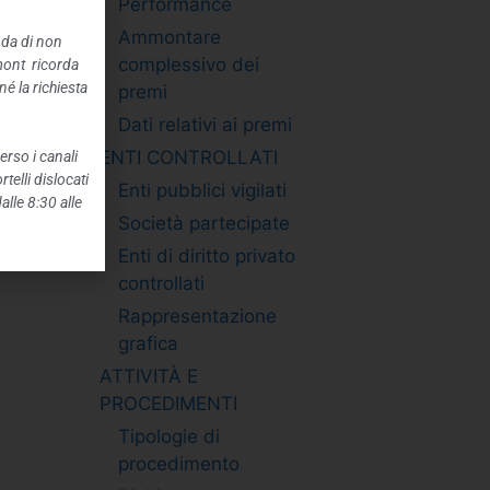
Performance
Ammontare
nda di non
complessivo dei
mont ricorda
é la richiesta
premi
Dati relativi ai premi
ENTI CONTROLLATI
erso i canali
telli dislocati
Enti pubblici vigilati
alle 8:30 alle
Società partecipate
Enti di diritto privato
controllati
Rappresentazione
grafica
ATTIVITÀ E
PROCEDIMENTI
Tipologie di
procedimento