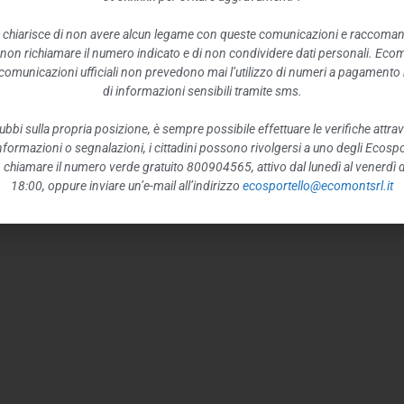
 chiarisce di non avere alcun legame con queste comunicazioni e raccoma
 non richiamare il numero indicato e di non condividere dati personali. Eco
e comunicazioni ufficiali non prevedono mai l’utilizzo di numeri a pagamento n
di informazioni sensibili tramite sms.
ubbi sulla propria posizione, è sempre possibile effettuare le verifiche attrav
 informazioni o segnalazioni, i cittadini possono rivolgersi a uno degli Ecospor
o, chiamare il numero verde gratuito 800904565, attivo dal lunedì al venerdì d
18:00, oppure inviare un’e-mail all’indirizzo
ecosportello@ecomontsrl.it