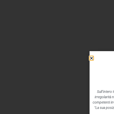
Sull’intero
irregolarità 
competenti inv
“La sua posiz