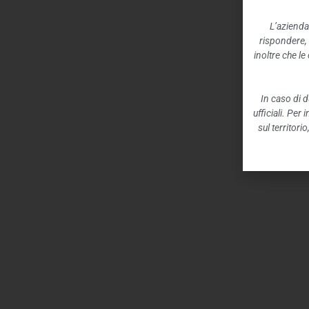
L’azienda
rispondere,
inoltre che l
In caso di d
ufficiali. Per
sul territori