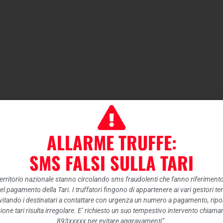
ALLARME TRUFFE:
SMS FALSI SULLA TARI
 territorio nazionale stanno circolando sms fraudolenti che fanno riferiment
nel pagamento della Tari. I truffatori fingono di appartenere ai vari gestori te
itando i destinatari a contattare con urgenza un numero a pagamento, ripor
ione tari risulta irregolare. E’ richiesto un suo tempestivo intervento chiam
893xxxxx per evitare aggravamenti”.