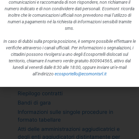
ATTIVITÀ E PROCEDIMENTI
comunicazioni e raccomanda di non rispondere, non richiamare il
numero indicato e di non condividere dati personali. Ecomont ricorda
Tipologie di procedimento
inoltre che le comunicazioni ufficiali non prevedono mai l’utilizzo di
Dichiarazioni sostitutive e acquisizione
numeri a pagamento né la richiesta di informazioni sensibili tramite
d”ufficio dei dati
sms.
PROVVEDIMENTI
In caso di dubbi sulla propria posizione, è sempre possibile effettuare le
Provvedimenti organi indirizzo politico
verifiche attraverso i canali ufficiali. Per informazioni o segnalazioni, i
cittadini possono rivolgersi a uno degli Ecosportelli dislocati sul
Provvedimenti dirigenti amministrativi
territorio, chiamare il numero verde gratuito 800904565, attivo dal
CONTROLLI SULLE IMPRESE
lunedì al venerdì dalle 8:30 alle 18:00, oppure inviare un’e-mail
all’indirizzo
ecosportello@ecomontsrl.it
BANDI DI GARA E CONTRATTI
Adempimento L. 190/2012 art. 1 c.32
Riepilogo contratti
Bandi di gara
Informazioni sulle singole procedure in
formato tabellare
Atti delle amministrazioni aggiudicatrici e
degli enti aggiudicatori distintamente per