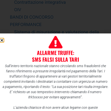
Contrattazione integrativa
OIV
BANDI DI CONCORSO
PERFORMANCE
Sistema di misurazione e valutazione della
Performance
Piano della Performance
ALLARME TRUFFE:
Relazione sulla Performance
SMS FALSI SULLA TARI
Ammontare complessivo dei premi
Sull’intero territorio nazionale stanno circolando sms fraudolenti che
Dati relativi ai premi
fanno riferimento a presunte irregolarità nel pagamento della Tari. I
ENTI CONTROLLATI
truffatori fingono di appartenere ai vari gestori territorialmente
competenti invitando i destinatari a contattare con urgenza un numero
Enti pubblici vigilati
a pagamento, riportando il testo: “La sua posizione tari risulta irregolare.
Società partecipate
E’ richiesto un suo tempestivo intervento chiamando il numero
893xxxxx per evitare aggravamenti”.
Enti di diritto privato controllati
Rappresentazione grafica
L’azienda chiarisce di non avere alcun legame con queste