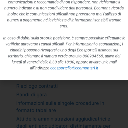
ATTIVITÀ E PROCEDIMENTI
comunicazioni e raccomanda di non rispondere, non richiamare il
numero indicato e di non condividere dati personali. Ecomont ricorda
Tipologie di procedimento
inoltre che le comunicazioni ufficiali non prevedono mai l’utilizzo di
Dichiarazioni sostitutive e acquisizione
numeri a pagamento né la richiesta di informazioni sensibili tramite
d”ufficio dei dati
sms.
PROVVEDIMENTI
In caso di dubbi sulla propria posizione, è sempre possibile effettuare le
Provvedimenti organi indirizzo politico
verifiche attraverso i canali ufficiali. Per informazioni o segnalazioni, i
cittadini possono rivolgersi a uno degli Ecosportelli dislocati sul
Provvedimenti dirigenti amministrativi
territorio, chiamare il numero verde gratuito 800904565, attivo dal
CONTROLLI SULLE IMPRESE
lunedì al venerdì dalle 8:30 alle 18:00, oppure inviare un’e-mail
all’indirizzo
ecosportello@ecomontsrl.it
BANDI DI GARA E CONTRATTI
Adempimento L. 190/2012 art. 1 c.32
Riepilogo contratti
Bandi di gara
Informazioni sulle singole procedure in
formato tabellare
Atti delle amministrazioni aggiudicatrici e
degli enti aggiudicatori distintamente per