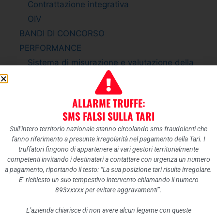
Contrattazione integrativa
OIV
BANDI DI CONCORSO
PERFORMANCE
Sistema di misurazione e valutazione della
Performance
Piano della Performance
ALLARME TRUFFE:
Relazione sulla Performance
SMS FALSI SULLA TARI
Ammontare complessivo dei premi
Sull’intero territorio nazionale stanno circolando sms fraudolenti che
Dati relativi ai premi
fanno riferimento a presunte irregolarità nel pagamento della Tari. I
ENTI CONTROLLATI
truffatori fingono di appartenere ai vari gestori territorialmente
competenti invitando i destinatari a contattare con urgenza un numero
Enti pubblici vigilati
a pagamento, riportando il testo: “La sua posizione tari risulta irregolare.
Società partecipate
E’ richiesto un suo tempestivo intervento chiamando il numero
893xxxxx per evitare aggravamenti”.
Enti di diritto privato controllati
Rappresentazione grafica
L’azienda chiarisce di non avere alcun legame con queste