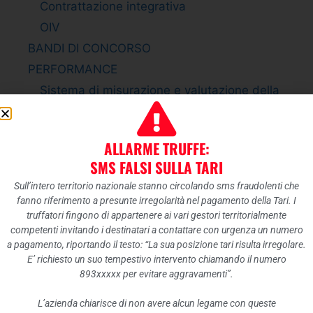
Contrattazione integrativa
OIV
BANDI DI CONCORSO
PERFORMANCE
Sistema di misurazione e valutazione della
Performance
Piano della Performance
ALLARME TRUFFE:
Relazione sulla Performance
SMS FALSI SULLA TARI
Ammontare complessivo dei premi
Sull’intero territorio nazionale stanno circolando sms fraudolenti che
Dati relativi ai premi
fanno riferimento a presunte irregolarità nel pagamento della Tari. I
ENTI CONTROLLATI
truffatori fingono di appartenere ai vari gestori territorialmente
competenti invitando i destinatari a contattare con urgenza un numero
Enti pubblici vigilati
a pagamento, riportando il testo: “La sua posizione tari risulta irregolare.
Società partecipate
E’ richiesto un suo tempestivo intervento chiamando il numero
893xxxxx per evitare aggravamenti”.
Enti di diritto privato controllati
Rappresentazione grafica
L’azienda chiarisce di non avere alcun legame con queste