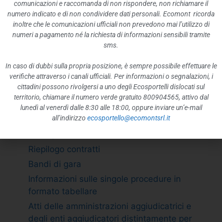
ATTIVITÀ E PROCEDIMENTI
comunicazioni e raccomanda di non rispondere, non richiamare il
numero indicato e di non condividere dati personali. Ecomont ricorda
Tipologie di procedimento
inoltre che le comunicazioni ufficiali non prevedono mai l’utilizzo di
Dichiarazioni sostitutive e acquisizione
numeri a pagamento né la richiesta di informazioni sensibili tramite
d”ufficio dei dati
sms.
PROVVEDIMENTI
In caso di dubbi sulla propria posizione, è sempre possibile effettuare le
Provvedimenti organi indirizzo politico
verifiche attraverso i canali ufficiali. Per informazioni o segnalazioni, i
cittadini possono rivolgersi a uno degli Ecosportelli dislocati sul
Provvedimenti dirigenti amministrativi
territorio, chiamare il numero verde gratuito 800904565, attivo dal
CONTROLLI SULLE IMPRESE
lunedì al venerdì dalle 8:30 alle 18:00, oppure inviare un’e-mail
all’indirizzo
ecosportello@ecomontsrl.it
BANDI DI GARA E CONTRATTI
Adempimento L. 190/2012 art. 1 c.32
Riepilogo contratti
Bandi di gara
Informazioni sulle singole procedure in
formato tabellare
Atti delle amministrazioni aggiudicatrici e
degli enti aggiudicatori distintamente per