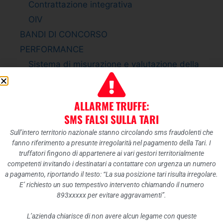
Contrattazione integrativa
OIV
BANDI DI CONCORSO
PERFORMANCE
Sistema di misurazione e valutazione della
Performance
Piano della Performance
ALLARME TRUFFE:
Relazione sulla Performance
SMS FALSI SULLA TARI
Ammontare complessivo dei premi
Sull’intero territorio nazionale stanno circolando sms fraudolenti che
Dati relativi ai premi
fanno riferimento a presunte irregolarità nel pagamento della Tari. I
ENTI CONTROLLATI
truffatori fingono di appartenere ai vari gestori territorialmente
competenti invitando i destinatari a contattare con urgenza un numero
Enti pubblici vigilati
a pagamento, riportando il testo: “La sua posizione tari risulta irregolare.
Società partecipate
E’ richiesto un suo tempestivo intervento chiamando il numero
893xxxxx per evitare aggravamenti”.
Enti di diritto privato controllati
Rappresentazione grafica
L’azienda chiarisce di non avere alcun legame con queste