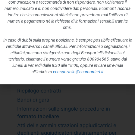
ATTIVITÀ E PROCEDIMENTI
comunicazioni e raccomanda di non rispondere, non richiamare il
numero indicato e di non condividere dati personali. Ecomont ricorda
Tipologie di procedimento
inoltre che le comunicazioni ufficiali non prevedono mai l’utilizzo di
Dichiarazioni sostitutive e acquisizione
numeri a pagamento né la richiesta di informazioni sensibili tramite
d”ufficio dei dati
sms.
PROVVEDIMENTI
In caso di dubbi sulla propria posizione, è sempre possibile effettuare le
Provvedimenti organi indirizzo politico
verifiche attraverso i canali ufficiali. Per informazioni o segnalazioni, i
cittadini possono rivolgersi a uno degli Ecosportelli dislocati sul
Provvedimenti dirigenti amministrativi
territorio, chiamare il numero verde gratuito 800904565, attivo dal
CONTROLLI SULLE IMPRESE
lunedì al venerdì dalle 8:30 alle 18:00, oppure inviare un’e-mail
all’indirizzo
ecosportello@ecomontsrl.it
BANDI DI GARA E CONTRATTI
Adempimento L. 190/2012 art. 1 c.32
Riepilogo contratti
Bandi di gara
Informazioni sulle singole procedure in
formato tabellare
Atti delle amministrazioni aggiudicatrici e
degli enti aggiudicatori distintamente per