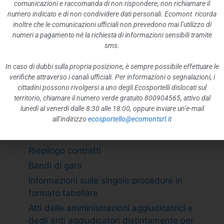
ATTIVITÀ E PROCEDIMENTI
comunicazioni e raccomanda di non rispondere, non richiamare il
numero indicato e di non condividere dati personali. Ecomont ricorda
Tipologie di procedimento
inoltre che le comunicazioni ufficiali non prevedono mai l’utilizzo di
Dichiarazioni sostitutive e acquisizione
numeri a pagamento né la richiesta di informazioni sensibili tramite
d”ufficio dei dati
sms.
PROVVEDIMENTI
In caso di dubbi sulla propria posizione, è sempre possibile effettuare le
Provvedimenti organi indirizzo politico
verifiche attraverso i canali ufficiali. Per informazioni o segnalazioni, i
cittadini possono rivolgersi a uno degli Ecosportelli dislocati sul
Provvedimenti dirigenti amministrativi
territorio, chiamare il numero verde gratuito 800904565, attivo dal
CONTROLLI SULLE IMPRESE
lunedì al venerdì dalle 8:30 alle 18:00, oppure inviare un’e-mail
all’indirizzo
ecosportello@ecomontsrl.it
BANDI DI GARA E CONTRATTI
Adempimento L. 190/2012 art. 1 c.32
Riepilogo contratti
Bandi di gara
Informazioni sulle singole procedure in
formato tabellare
Atti delle amministrazioni aggiudicatrici e
degli enti aggiudicatori distintamente per