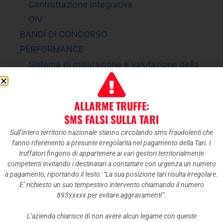
Contrattazione integrativa
OIV
BANDI DI CONCORSO
PERFORMANCE
Sistema di misurazione e valutazione della
Performance
Piano della Performance
ALLARME TRUFFE:
Relazione sulla Performance
SMS FALSI SULLA TARI
Ammontare complessivo dei premi
Sull’intero territorio nazionale stanno circolando sms fraudolenti che
Dati relativi ai premi
fanno riferimento a presunte irregolarità nel pagamento della Tari. I
ENTI CONTROLLATI
truffatori fingono di appartenere ai vari gestori territorialmente
competenti invitando i destinatari a contattare con urgenza un numero
Enti pubblici vigilati
a pagamento, riportando il testo: “La sua posizione tari risulta irregolare.
Società partecipate
E’ richiesto un suo tempestivo intervento chiamando il numero
893xxxxx per evitare aggravamenti”.
Enti di diritto privato controllati
Rappresentazione grafica
L’azienda chiarisce di non avere alcun legame con queste