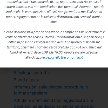
ATTIVITÀ E PROCEDIMENTI
comunicazioni e raccomanda di non rispondere, non richiamare il
numero indicato e di non condividere dati personali. Ecomont ricorda
Tipologie di procedimento
inoltre che le comunicazioni ufficiali non prevedono mai l’utilizzo di
Dichiarazioni sostitutive e acquisizione
numeri a pagamento né la richiesta di informazioni sensibili tramite
d”ufficio dei dati
sms.
PROVVEDIMENTI
In caso di dubbi sulla propria posizione, è sempre possibile effettuare le
Provvedimenti organi indirizzo politico
verifiche attraverso i canali ufficiali. Per informazioni o segnalazioni, i
cittadini possono rivolgersi a uno degli Ecosportelli dislocati sul
Provvedimenti dirigenti amministrativi
territorio, chiamare il numero verde gratuito 800904565, attivo dal
CONTROLLI SULLE IMPRESE
lunedì al venerdì dalle 8:30 alle 18:00, oppure inviare un’e-mail
all’indirizzo
ecosportello@ecomontsrl.it
BANDI DI GARA E CONTRATTI
Adempimento L. 190/2012 art. 1 c.32
Riepilogo contratti
Bandi di gara
Informazioni sulle singole procedure in
formato tabellare
Atti delle amministrazioni aggiudicatrici e
degli enti aggiudicatori distintamente per