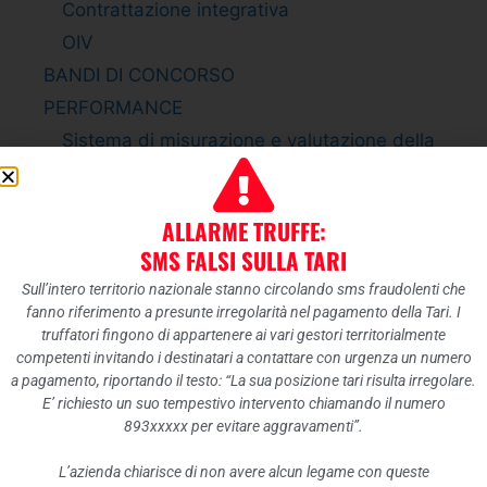
Contrattazione integrativa
OIV
BANDI DI CONCORSO
PERFORMANCE
Sistema di misurazione e valutazione della
Performance
Piano della Performance
ALLARME TRUFFE:
Relazione sulla Performance
SMS FALSI SULLA TARI
Ammontare complessivo dei premi
Sull’intero territorio nazionale stanno circolando sms fraudolenti che
Dati relativi ai premi
fanno riferimento a presunte irregolarità nel pagamento della Tari. I
ENTI CONTROLLATI
truffatori fingono di appartenere ai vari gestori territorialmente
competenti invitando i destinatari a contattare con urgenza un numero
Enti pubblici vigilati
a pagamento, riportando il testo: “La sua posizione tari risulta irregolare.
Società partecipate
E’ richiesto un suo tempestivo intervento chiamando il numero
893xxxxx per evitare aggravamenti”.
Enti di diritto privato controllati
Rappresentazione grafica
L’azienda chiarisce di non avere alcun legame con queste