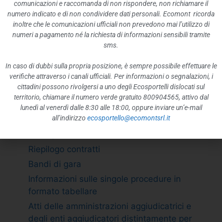
ATTIVITÀ E PROCEDIMENTI
comunicazioni e raccomanda di non rispondere, non richiamare il
numero indicato e di non condividere dati personali. Ecomont ricorda
Tipologie di procedimento
inoltre che le comunicazioni ufficiali non prevedono mai l’utilizzo di
Dichiarazioni sostitutive e acquisizione
numeri a pagamento né la richiesta di informazioni sensibili tramite
d”ufficio dei dati
sms.
PROVVEDIMENTI
In caso di dubbi sulla propria posizione, è sempre possibile effettuare le
Provvedimenti organi indirizzo politico
verifiche attraverso i canali ufficiali. Per informazioni o segnalazioni, i
cittadini possono rivolgersi a uno degli Ecosportelli dislocati sul
Provvedimenti dirigenti amministrativi
territorio, chiamare il numero verde gratuito 800904565, attivo dal
CONTROLLI SULLE IMPRESE
lunedì al venerdì dalle 8:30 alle 18:00, oppure inviare un’e-mail
all’indirizzo
ecosportello@ecomontsrl.it
BANDI DI GARA E CONTRATTI
Adempimento L. 190/2012 art. 1 c.32
Riepilogo contratti
Bandi di gara
Informazioni sulle singole procedure in
formato tabellare
Atti delle amministrazioni aggiudicatrici e
degli enti aggiudicatori distintamente per