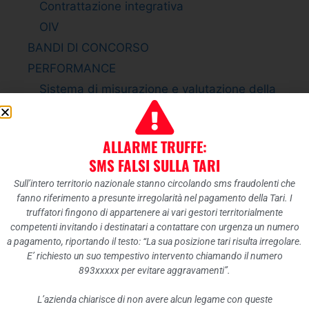
Contrattazione integrativa
OIV
BANDI DI CONCORSO
PERFORMANCE
Sistema di misurazione e valutazione della
Performance
Piano della Performance
ALLARME TRUFFE:
Relazione sulla Performance
SMS FALSI SULLA TARI
Ammontare complessivo dei premi
Sull’intero territorio nazionale stanno circolando sms fraudolenti che
Dati relativi ai premi
fanno riferimento a presunte irregolarità nel pagamento della Tari. I
ENTI CONTROLLATI
truffatori fingono di appartenere ai vari gestori territorialmente
competenti invitando i destinatari a contattare con urgenza un numero
Enti pubblici vigilati
a pagamento, riportando il testo: “La sua posizione tari risulta irregolare.
Società partecipate
E’ richiesto un suo tempestivo intervento chiamando il numero
893xxxxx per evitare aggravamenti”.
Enti di diritto privato controllati
Rappresentazione grafica
L’azienda chiarisce di non avere alcun legame con queste