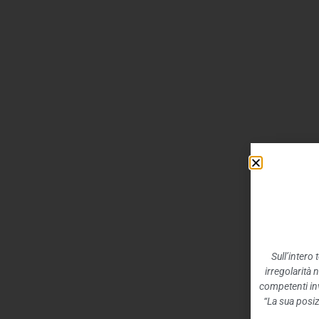
Sull’intero
irregolarità 
competenti inv
“La sua posiz