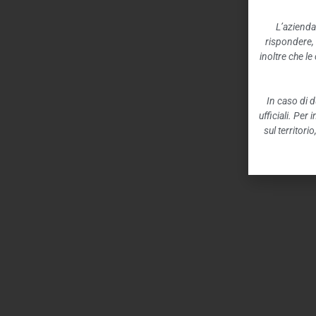
L’azienda
rispondere,
inoltre che l
In caso di d
ufficiali. Per
sul territori