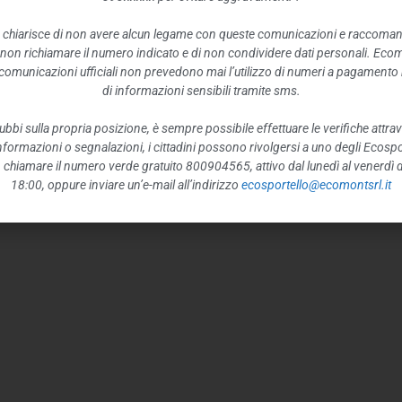
 chiarisce di non avere alcun legame con queste comunicazioni e raccoma
 non richiamare il numero indicato e di non condividere dati personali. Eco
e comunicazioni ufficiali non prevedono mai l’utilizzo di numeri a pagamento n
di informazioni sensibili tramite sms.
ubbi sulla propria posizione, è sempre possibile effettuare le verifiche attrav
 informazioni o segnalazioni, i cittadini possono rivolgersi a uno degli Ecospor
o, chiamare il numero verde gratuito 800904565, attivo dal lunedì al venerdì d
18:00, oppure inviare un’e-mail all’indirizzo
ecosportello@ecomontsrl.it