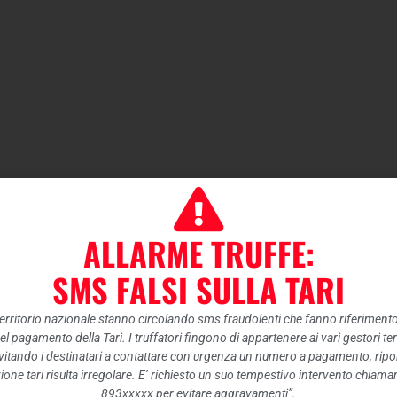
ALLARME TRUFFE:
SMS FALSI SULLA TARI
 territorio nazionale stanno circolando sms fraudolenti che fanno riferiment
nel pagamento della Tari. I truffatori fingono di appartenere ai vari gestori te
itando i destinatari a contattare con urgenza un numero a pagamento, ripor
ione tari risulta irregolare. E’ richiesto un suo tempestivo intervento chiam
893xxxxx per evitare aggravamenti”.