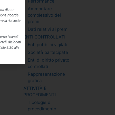
Performance
Ammontare
nda di non
complessivo dei
mont ricorda
é la richiesta
premi
Dati relativi ai premi
ENTI CONTROLLATI
erso i canali
telli dislocati
Enti pubblici vigilati
alle 8:30 alle
Società partecipate
Enti di diritto privato
controllati
Rappresentazione
grafica
ATTIVITÀ E
PROCEDIMENTI
Tipologie di
procedimento