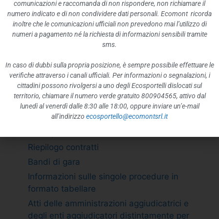
ATTIVITÀ E PROCEDIMENTI
comunicazioni e raccomanda di non rispondere, non richiamare il
numero indicato e di non condividere dati personali. Ecomont ricorda
Tipologie di procedimento
inoltre che le comunicazioni ufficiali non prevedono mai l’utilizzo di
Dichiarazioni sostitutive e acquisizione
numeri a pagamento né la richiesta di informazioni sensibili tramite
d”ufficio dei dati
sms.
PROVVEDIMENTI
In caso di dubbi sulla propria posizione, è sempre possibile effettuare le
Provvedimenti organi indirizzo politico
verifiche attraverso i canali ufficiali. Per informazioni o segnalazioni, i
cittadini possono rivolgersi a uno degli Ecosportelli dislocati sul
Provvedimenti dirigenti amministrativi
territorio, chiamare il numero verde gratuito 800904565, attivo dal
CONTROLLI SULLE IMPRESE
lunedì al venerdì dalle 8:30 alle 18:00, oppure inviare un’e-mail
all’indirizzo
ecosportello@ecomontsrl.it
BANDI DI GARA E CONTRATTI
Adempimento L. 190/2012 art. 1 c.32
Riepilogo contratti
Bandi di gara
Informazioni sulle singole procedure in
formato tabellare
Atti delle amministrazioni aggiudicatrici e
degli enti aggiudicatori distintamente per