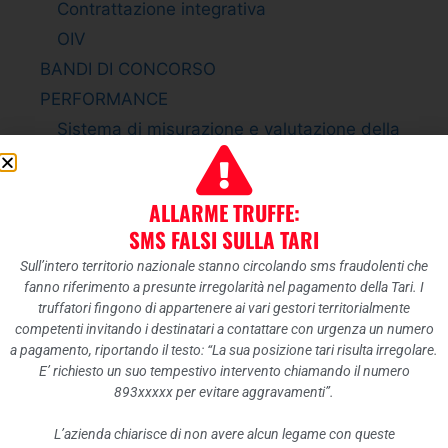
Contrattazione integrativa
OIV
BANDI DI CONCORSO
PERFORMANCE
Sistema di misurazione e valutazione della
Performance
Piano della Performance
ALLARME TRUFFE:
Relazione sulla Performance
SMS FALSI SULLA TARI
Ammontare complessivo dei premi
Sull’intero territorio nazionale stanno circolando sms fraudolenti che
Dati relativi ai premi
fanno riferimento a presunte irregolarità nel pagamento della Tari. I
ENTI CONTROLLATI
truffatori fingono di appartenere ai vari gestori territorialmente
competenti invitando i destinatari a contattare con urgenza un numero
Enti pubblici vigilati
a pagamento, riportando il testo: “La sua posizione tari risulta irregolare.
Società partecipate
E’ richiesto un suo tempestivo intervento chiamando il numero
893xxxxx per evitare aggravamenti”.
Enti di diritto privato controllati
Rappresentazione grafica
L’azienda chiarisce di non avere alcun legame con queste