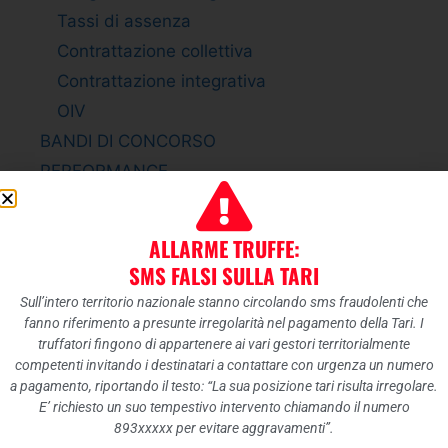
Tassi di assenza
Contrattazione collettiva
Contrattazione integrativa
OIV
BANDI DI CONCORSO
PERFORMANCE
Sistema di misurazione e valutazione della
Performance
ALLARME TRUFFE:
Piano della Performance
SMS FALSI SULLA TARI
Relazione sulla Performance
Sull’intero territorio nazionale stanno circolando sms fraudolenti che
Ammontare complessivo dei premi
fanno riferimento a presunte irregolarità nel pagamento della Tari. I
truffatori fingono di appartenere ai vari gestori territorialmente
Dati relativi ai premi
competenti invitando i destinatari a contattare con urgenza un numero
ENTI CONTROLLATI
a pagamento, riportando il testo: “La sua posizione tari risulta irregolare.
Enti pubblici vigilati
E’ richiesto un suo tempestivo intervento chiamando il numero
893xxxxx per evitare aggravamenti”.
Società partecipate