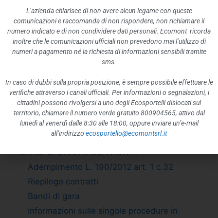
Enti di diritto privato controllati
L’azienda chiarisce di non avere alcun legame con queste
comunicazioni e raccomanda di non rispondere, non richiamare il
Rappresentazione grafica
numero indicato e di non condividere dati personali. Ecomont ricorda
ATTIVITÀ E PROCEDIMENTI
inoltre che le comunicazioni ufficiali non prevedono mai l’utilizzo di
numeri a pagamento né la richiesta di informazioni sensibili tramite
Tipologie di procedimento
sms.
Dichiarazioni sostitutive e acquisizione
d”ufficio dei dati
In caso di dubbi sulla propria posizione, è sempre possibile effettuare le
verifiche attraverso i canali ufficiali. Per informazioni o segnalazioni, i
PROVVEDIMENTI
cittadini possono rivolgersi a uno degli Ecosportelli dislocati sul
Provvedimenti organi indirizzo politico
territorio, chiamare il numero verde gratuito 800904565, attivo dal
Provvedimenti dirigenti amministrativi
lunedì al venerdì dalle 8:30 alle 18:00, oppure inviare un’e-mail
all’indirizzo
ecosportello@ecomontsrl.it
CONTROLLI SULLE IMPRESE
BANDI DI GARA E CONTRATTI
Adempimento L. 190/2012 art. 1 c.32
Riepilogo contratti
Bandi di gara
Informazioni sulle singole procedure in